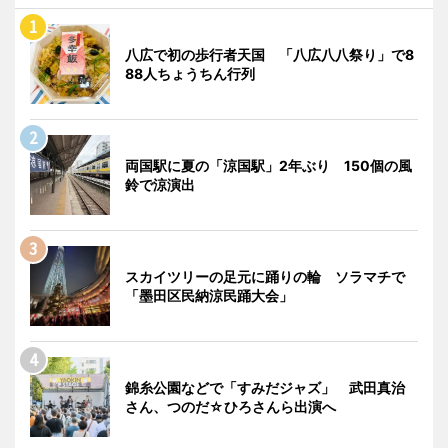
八広で初の歩行者天国 「八広八八祭り」で8
88人ちょうちん行列
両国駅に夏の「涼国駅」2年ぶり 150個の風
鈴で涼演出
スカイツリーの足元に踊りの輪 ソラマチで
「墨田区民納涼民踊大会」
錦糸公園などで「すみだジャズ」 武田真治
さん、つのだ☆ひろさんら出演へ