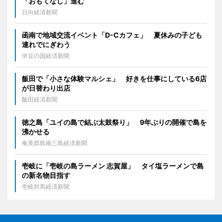
「おもてなし」進む
日向経済新聞
函南で地域交流イベント「D-Cカフェ」 夏休みの子ども
連れでにぎわう
伊豆の国経済新聞
飯田で「小さな体験マルシェ」 好きを仕事にしている6店
が日替わり出店
飯田経済新聞
徳之島「ユイの島で結ぶ太鼓祭り」 9年ぶりの開催で島を
沸かせる
奄美群島南三島経済新聞
壱岐に「壱岐の島ラーメン 志賀屋」 タイ塩ラーメンで島
の新名物目指す
壱岐対馬経済新聞