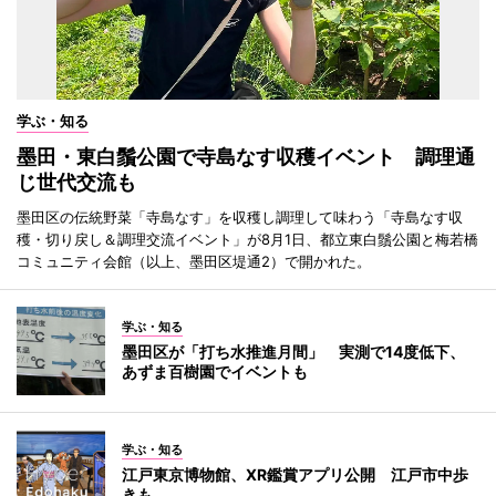
学ぶ・知る
墨田・東白鬚公園で寺島なす収穫イベント 調理通
じ世代交流も
墨田区の伝統野菜「寺島なす」を収穫し調理して味わう「寺島なす収
穫・切り戻し＆調理交流イベント」が8月1日、都立東白鬚公園と梅若橋
コミュニティ会館（以上、墨田区堤通2）で開かれた。
学ぶ・知る
墨田区が「打ち水推進月間」 実測で14度低下、
あずま百樹園でイベントも
学ぶ・知る
江戸東京博物館、XR鑑賞アプリ公開 江戸市中歩
きも