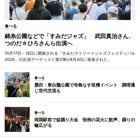
食べる
錦糸公園などで「すみだジャズ」 武田真治さん、
つのだ☆ひろさんら出演へ
10月17日・18日に開催される「すみだストリートジャズフェスティバル
2026」の出演アーティスト第2弾が8月4日に発表された。
食べる
墨田・東白鬚公園で寺島なす収穫イベント 調理通
じ世代交流も
食べる
両国駅前で盆踊り大会 恒例の花火に歓声、踊りの
輪広がる