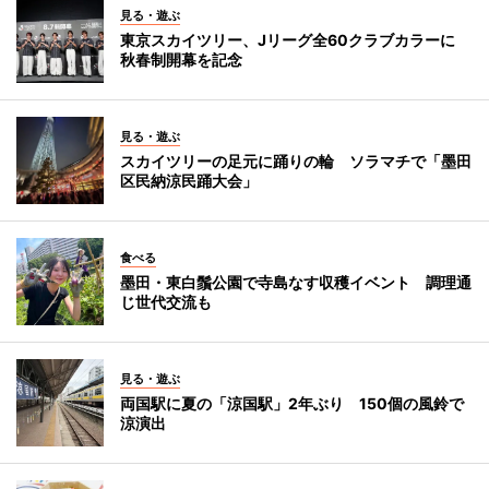
見る・遊ぶ
東京スカイツリー、Jリーグ全60クラブカラーに
秋春制開幕を記念
見る・遊ぶ
スカイツリーの足元に踊りの輪 ソラマチで「墨田
区民納涼民踊大会」
食べる
墨田・東白鬚公園で寺島なす収穫イベント 調理通
じ世代交流も
見る・遊ぶ
両国駅に夏の「涼国駅」2年ぶり 150個の風鈴で
涼演出