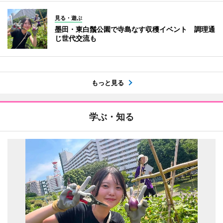
見る・遊ぶ
墨田・東白鬚公園で寺島なす収穫イベント 調理通
じ世代交流も
もっと見る
学ぶ・知る