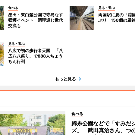
食べる
見る・遊ぶ
墨田・東白鬚公園で寺島なす
両国駅に夏の「涼
収穫イベント 調理通じ世代
ぶり 150個の風
交流も
見る・遊ぶ
八広で初の歩行者天国 「八
広八八祭り」で888人ちょう
ちん行列
もっと見る
食べる
錦糸公園などで「すみだ
ズ」 武田真治さん、つ