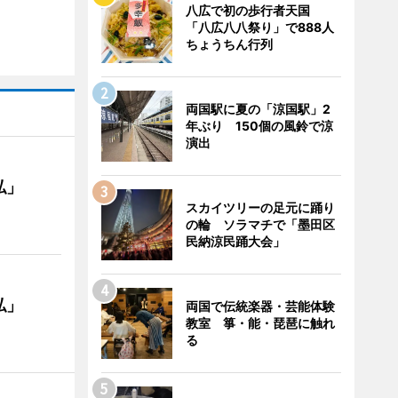
八広で初の歩行者天国
「八広八八祭り」で888人
ちょうちん行列
両国駅に夏の「涼国駅」2
年ぶり 150個の風鈴で涼
演出
私」
スカイツリーの足元に踊り
の輪 ソラマチで「墨田区
民納涼民踊大会」
私」
両国で伝統楽器・芸能体験
教室 箏・能・琵琶に触れ
る