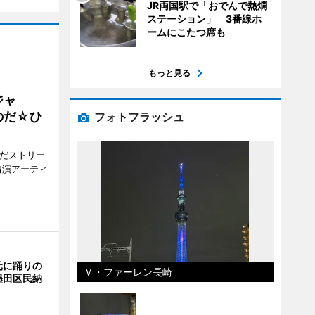
JR両国駅で「おでんで熱燗
ステーション」 3番線ホ
ームにこたつ席も
もっと見る
ジャ
のだ☆ひ
フォトフラッシュ
みだストリー
出演アーティ
元に踊りの
Ｖ・ファーレン長崎
墨田区民納