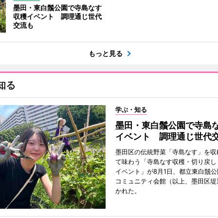
墨田・東白鬚公園で寺島なす
収穫イベント 調理通じ世代
交流も
もっと見る
知る
学ぶ・知る
墨田・東白鬚公園で寺島
イベント 調理通じ世代
墨田区の伝統野菜「寺島なす」を収
て味わう「寺島なす収穫・切り戻し
イベント」が8月1日、都立東白鬚
コミュニティ会館（以上、墨田区堤
かれた。