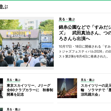
遊ぶ
見る・遊ぶ
錦糸公園などで「すみだ
ズ」 武田真治さん、つ
ろさんら出演へ
10月17日・18日に開催される「す
トジャズフェスティバル2026」の
スト第2弾が8月4日に発表された。
見る・遊ぶ
見る・遊ぶ
東京スカイツリー、Jリーグ
スカイツリーの足
全60クラブカラーに 秋春制
輪 ソラマチで「
開幕を記念
涼民踊大会」
見る・遊ぶ