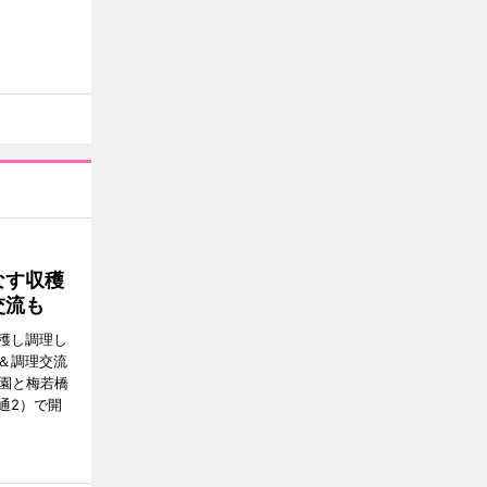
なす収穫
交流も
穫し調理し
＆調理交流
公園と梅若橋
通2）で開