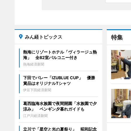
みん経トピックス
特集
熱海にリゾートホテル「ヴィラージュ熱
海」 全82室バルコニー付き
熱海経済新聞
下田でバレー「IZUBLUE CUP」 優勝
賞品はオリジナルTシャツ
伊豆下田経済新聞
葛西臨海水族園で夜間開園「水族園で夕
涼み」 ペンギン夕暮れガイドも
江戸川経済新聞
立川で「星空と光の夏祭り」 昭和記念