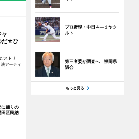
プロ野球・中日４―１ヤク
ルト
ジャ
のだ☆ひ
みだストリー
第三者委が調査へ 福岡県
出演アーティ
議会
もっと見る
元に踊りの
墨田区民納