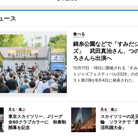
ュース
食べる
錦糸公園などで「すみだ
ズ」 武田真治さん、つ
ろさんら出演へ
10月17日・18日に開催される「す
トジャズフェスティバル2026」の
スト第2弾が8月4日に発表された。
見る・遊ぶ
見る・遊ぶ
東京スカイツリー、Jリーグ
スカイツリーの足
全60クラブカラーに 秋春制
輪 ソラマチで「
開幕を記念
涼民踊大会」