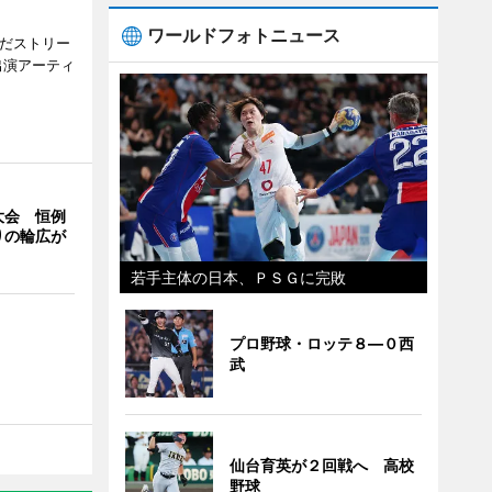
ワールドフォトニュース
みだストリー
出演アーティ
大会 恒例
りの輪広が
若手主体の日本、ＰＳＧに完敗
プロ野球・ロッテ８―０西
武
仙台育英が２回戦へ 高校
野球