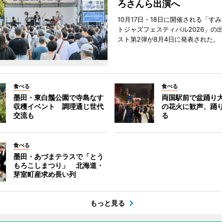
ろさんら出演へ
10月17日・18日に開催される「す
トジャズフェスティバル2026」の
スト第2弾が8月4日に発表された。
食べる
食べる
墨田・東白鬚公園で寺島なす
両国駅前で盆踊り
収穫イベント 調理通じ世代
の花火に歓声、踊
交流も
る
食べる
墨田・あづまテラスで「とう
もろこしまつり」 北海道・
芽室町産求め長い列
もっと見る