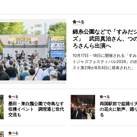
食べる
錦糸公園などで「すみだ
ズ」 武田真治さん、つ
ろさんら出演へ
10月17日・18日に開催される「す
トジャズフェスティバル2026」の
スト第2弾が8月4日に発表された。
食べる
食べる
墨田・東白鬚公園で寺島なす
両国駅前で盆踊り
収穫イベント 調理通じ世代
の花火に歓声、踊
交流も
る
食べる