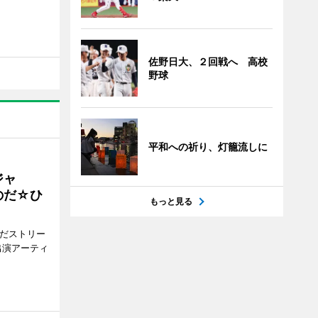
佐野日大、２回戦へ 高校
野球
平和への祈り、灯籠流しに
ジャ
のだ☆ひ
もっと見る
みだストリー
出演アーティ