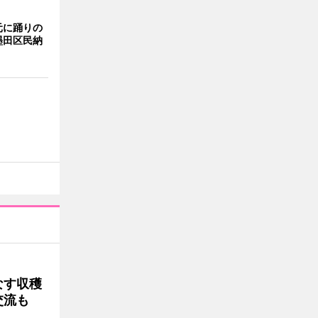
元に踊りの
墨田区民納
なす収穫
交流も