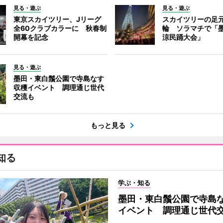
見る・遊ぶ
見る・遊ぶ
東京スカイツリー、Jリーグ
スカイツリーの足
全60クラブカラーに 秋春制
輪 ソラマチで「
開幕を記念
涼民踊大会」
見る・遊ぶ
墨田・東白鬚公園で寺島なす
収穫イベント 調理通じ世代
交流も
もっと見る
知る
学ぶ・知る
墨田・東白鬚公園で寺島
イベント 調理通じ世代