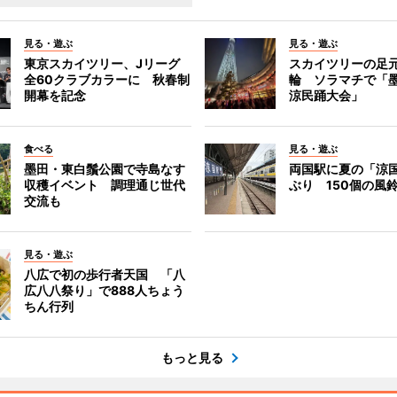
見る・遊ぶ
見る・遊ぶ
東京スカイツリー、Jリーグ
スカイツリーの足
全60クラブカラーに 秋春制
輪 ソラマチで「
開幕を記念
涼民踊大会」
食べる
見る・遊ぶ
墨田・東白鬚公園で寺島なす
両国駅に夏の「涼
収穫イベント 調理通じ世代
ぶり 150個の風
交流も
見る・遊ぶ
八広で初の歩行者天国 「八
広八八祭り」で888人ちょう
ちん行列
もっと見る