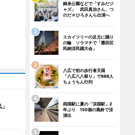
錦糸公園などで「すみだジ
ャズ」 武田真治さん、つ
のだ☆ひろさんら出演へ
スカイツリーの足元に踊り
の輪 ソラマチで「墨田区
民納涼民踊大会」
八広で初の歩行者天国
「八広八八祭り」で888人
ちょうちん行列
両国駅に夏の「涼国駅」2
私」
年ぶり 150個の風鈴で涼
演出