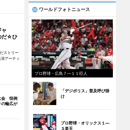
ワールドフォトニュース
ジャ
のだ☆ひ
みだストリー
出演アーティ
プロ野球・広島７―１１巨人
「デジポリス」普及呼び掛
け
大会 恒例
りの輪広が
プロ野球・オリックス１―
３楽天