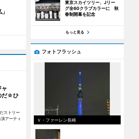
東京スカイツリー、Jリー
グ全60クラブカラーに 秋
私」
春制開幕を記念
もっと見る
フォトフラッシュ
ジャ
のだ☆ひ
みだストリー
出演アーティ
Ｖ・ファーレン長崎