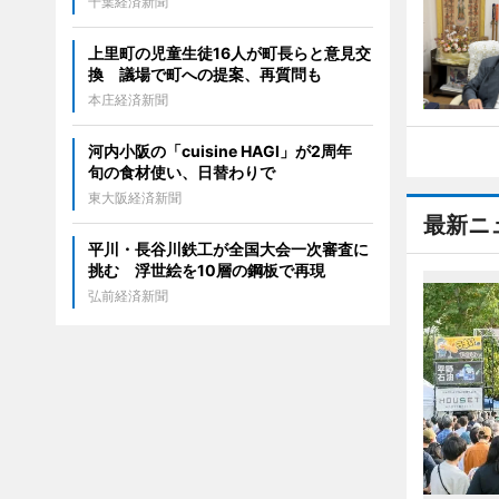
千葉経済新聞
上里町の児童生徒16人が町長らと意見交
換 議場で町への提案、再質問も
本庄経済新聞
河内小阪の「cuisine HAGI」が2周年
旬の食材使い、日替わりで
東大阪経済新聞
最新ニ
平川・長谷川鉄工が全国大会一次審査に
挑む 浮世絵を10層の鋼板で再現
弘前経済新聞