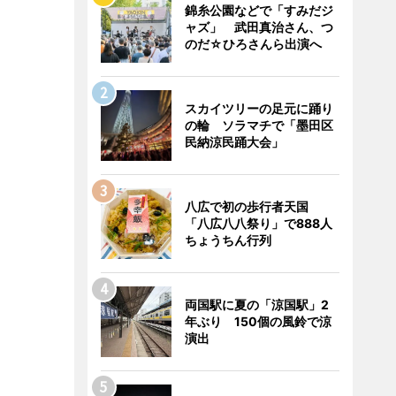
錦糸公園などで「すみだジ
ャズ」 武田真治さん、つ
のだ☆ひろさんら出演へ
スカイツリーの足元に踊り
の輪 ソラマチで「墨田区
民納涼民踊大会」
八広で初の歩行者天国
「八広八八祭り」で888人
ちょうちん行列
両国駅に夏の「涼国駅」2
年ぶり 150個の風鈴で涼
演出