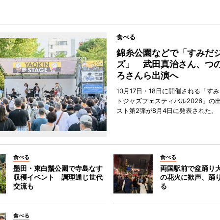
食べる
錦糸公園などで「すみだ
ズ」 武田真治さん、つ
ろさんら出演へ
10月17日・18日に開催される「す
トジャズフェスティバル2026」の
スト第2弾が8月4日に発表された。
食べる
食べる
墨田・東白鬚公園で寺島なす
両国駅前で盆踊り
収穫イベント 調理通じ世代
の花火に歓声、踊
交流も
る
食べる