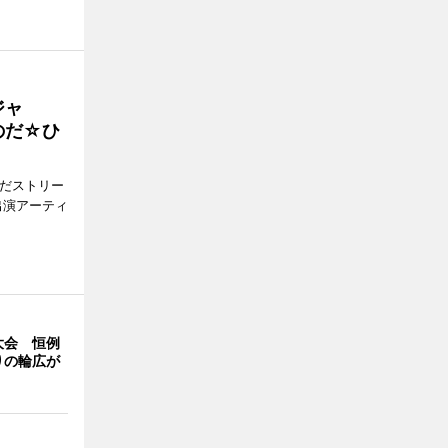
ジャ
のだ☆ひ
みだストリー
出演アーティ
大会 恒例
りの輪広が