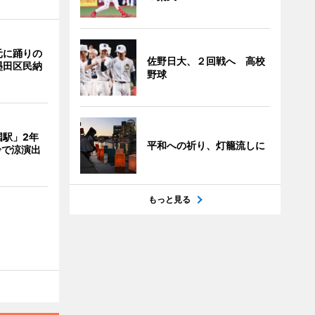
元に踊りの
佐野日大、２回戦へ 高校
墨田区民納
野球
国駅」2年
平和への祈り、灯籠流しに
鈴で涼演出
もっと見る