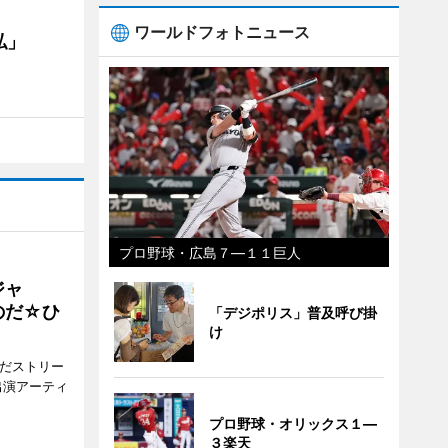
ワールドフォトニュース
私」
プロ野球・広島７―１１巨人
ジャ
のだ☆ひ
「デジポリス」普及呼び掛
け
みだストリー
出演アーティ
プロ野球・オリックス１―
３楽天