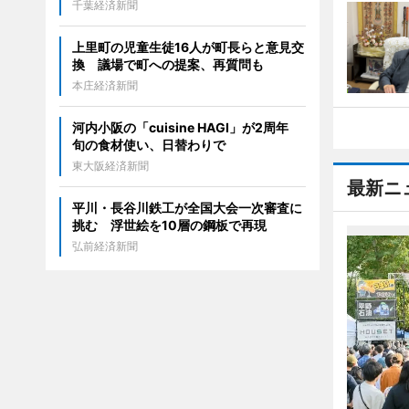
千葉経済新聞
上里町の児童生徒16人が町長らと意見交
換 議場で町への提案、再質問も
本庄経済新聞
河内小阪の「cuisine HAGI」が2周年
旬の食材使い、日替わりで
東大阪経済新聞
最新ニ
平川・長谷川鉄工が全国大会一次審査に
挑む 浮世絵を10層の鋼板で再現
弘前経済新聞