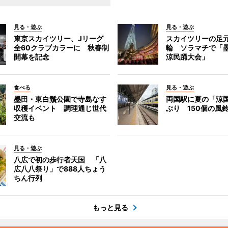
見る・遊ぶ
見る・遊ぶ
東京スカイツリー、Jリーグ
スカイツリーの足
全60クラブカラーに 秋春制
輪 ソラマチで「
開幕を記念
涼民踊大会」
食べる
見る・遊ぶ
墨田・東白鬚公園で寺島なす
両国駅に夏の「涼
収穫イベント 調理通じ世代
ぶり 150個の風
交流も
見る・遊ぶ
八広で初の歩行者天国 「八
広八八祭り」で888人ちょう
ちん行列
もっと見る