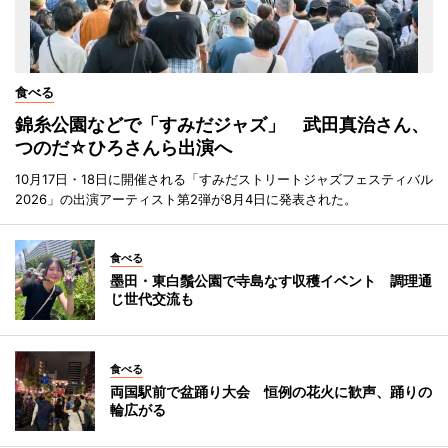
食べる
錦糸公園などで「すみだジャズ」 武田真治さん、
つのだ☆ひろさんら出演へ
10月17日・18日に開催される「すみだストリートジャズフェスティバル
2026」の出演アーティスト第2弾が8月4日に発表された。
食べる
墨田・東白鬚公園で寺島なす収穫イベント 調理通
じ世代交流も
食べる
両国駅前で盆踊り大会 恒例の花火に歓声、踊りの
輪広がる