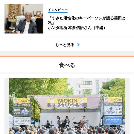
インタビュー
「すみだ活性化のキーパーソンが語る墨田と
私」
ホンダ地所 本多信悟さん（中編）
もっと見る
食べる