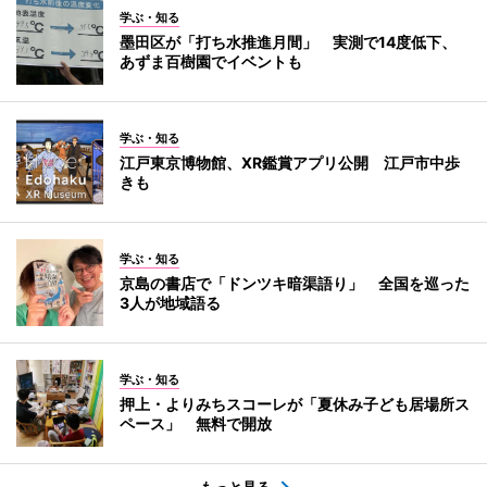
学ぶ・知る
墨田区が「打ち水推進月間」 実測で14度低下、
あずま百樹園でイベントも
学ぶ・知る
江戸東京博物館、XR鑑賞アプリ公開 江戸市中歩
きも
学ぶ・知る
京島の書店で「ドンツキ暗渠語り」 全国を巡った
3人が地域語る
学ぶ・知る
押上・よりみちスコーレが「夏休み子ども居場所ス
ペース」 無料で開放