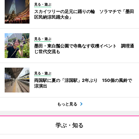
見る・遊ぶ
スカイツリーの足元に踊りの輪 ソラマチで「墨田
区民納涼民踊大会」
見る・遊ぶ
墨田・東白鬚公園で寺島なす収穫イベント 調理通
じ世代交流も
見る・遊ぶ
両国駅に夏の「涼国駅」2年ぶり 150個の風鈴で
涼演出
もっと見る
学ぶ・知る