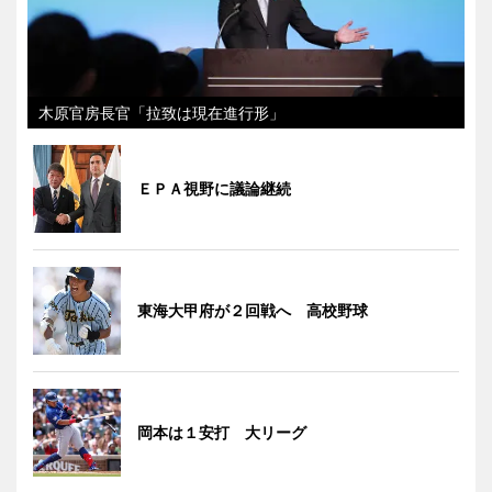
木原官房長官「拉致は現在進行形」
ＥＰＡ視野に議論継続
東海大甲府が２回戦へ 高校野球
岡本は１安打 大リーグ