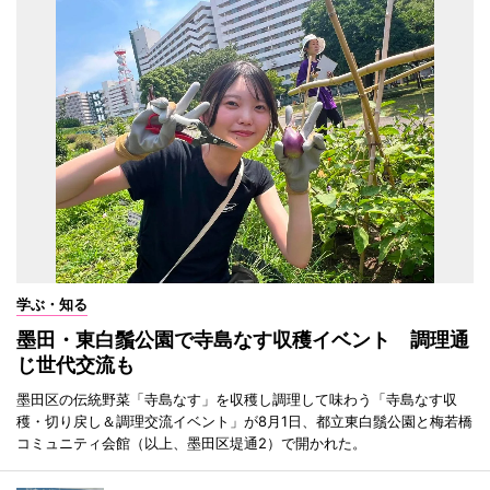
学ぶ・知る
墨田・東白鬚公園で寺島なす収穫イベント 調理通
じ世代交流も
墨田区の伝統野菜「寺島なす」を収穫し調理して味わう「寺島なす収
穫・切り戻し＆調理交流イベント」が8月1日、都立東白鬚公園と梅若橋
コミュニティ会館（以上、墨田区堤通2）で開かれた。