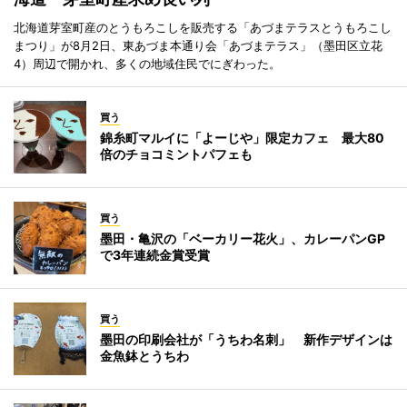
北海道芽室町産のとうもろこしを販売する「あづまテラスとうもろこし
まつり」が8月2日、東あづま本通り会「あづまテラス」（墨田区立花
4）周辺で開かれ、多くの地域住民でにぎわった。
買う
錦糸町マルイに「よーじや」限定カフェ 最大80
倍のチョコミントパフェも
買う
墨田・亀沢の「ベーカリー花火」、カレーパンGP
で3年連続金賞受賞
買う
墨田の印刷会社が「うちわ名刺」 新作デザインは
金魚鉢とうちわ