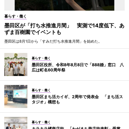
暮らす・働く
墨田区が「打ち水推進月間」 実測で14度低下、あ
ずま百樹園でイベントも
墨田区は8月1日から「すみだ打ち水推進月間」を始めた。
暮らす・働く
墨田区役所、令和8年8月8日で「888婚」窓口 八
広は町名60周年祭
暮らす・働く
墨田区まち活カイギ、2周年で発表会 「まち活ス
タジオ」構想も
暮らす・働く
キラキラ橘商店街、「わがまち商店街表彰」受賞