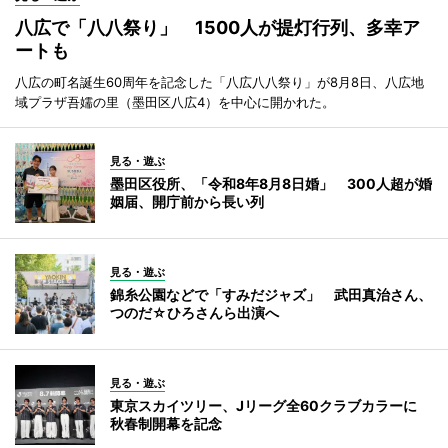
八広で「八八祭り」 1500人が提灯行列、多幸ア
ートも
八広の町名誕生60周年を記念した「八広八八祭り」が8月8日、八広地
域プラザ吾嬬の里（墨田区八広4）を中心に開かれた。
見る・遊ぶ
墨田区役所、「令和8年8月8日婚」 300人超が婚
姻届、開庁前から長い列
見る・遊ぶ
錦糸公園などで「すみだジャズ」 武田真治さん、
つのだ☆ひろさんら出演へ
見る・遊ぶ
東京スカイツリー、Jリーグ全60クラブカラーに
秋春制開幕を記念