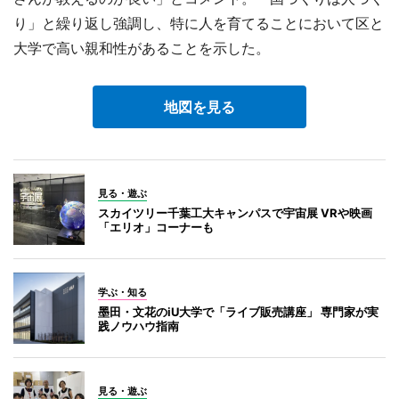
り」と繰り返し強調し、特に人を育てることにおいて区と
大学で高い親和性があることを示した。
地図を見る
見る・遊ぶ
スカイツリー千葉工大キャンパスで宇宙展 VRや映画
「エリオ」コーナーも
学ぶ・知る
墨田・文花のiU大学で「ライブ販売講座」 専門家が実
践ノウハウ指南
見る・遊ぶ