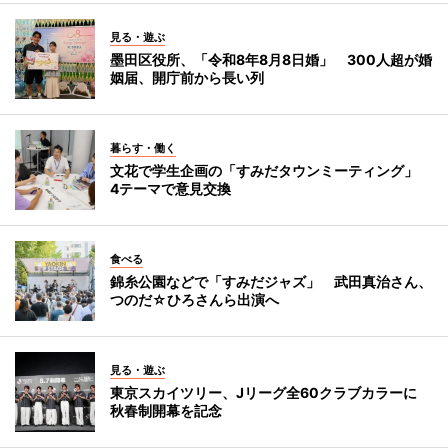
見る・遊ぶ
墨田区役所、「令和8年8月8日婚」 300人超が婚
姻届、開庁前から長い列
暮らす・働く
文花で学生企画の「すみだタウンミーティング」
4テーマで意見交換
食べる
錦糸公園などで「すみだジャズ」 武田真治さん、
つのだ☆ひろさんら出演へ
見る・遊ぶ
東京スカイツリー、Jリーグ全60クラブカラーに
秋春制開幕を記念