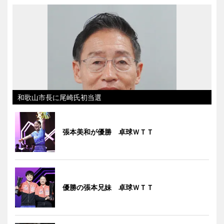
和歌山市長に尾崎氏初当選
張本美和が優勝 卓球ＷＴＴ
優勝の張本兄妹 卓球ＷＴＴ