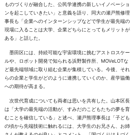
ものづくりが融合した、公民学連携の新しいイノベーショ
ンを起こしていきたい」と意義を語り、同大の瀬戸熊修理
事長も「企業へのインターンシップなどで学生が最先端の
現場に入ることは大学、企業どちらにとってもメリットが
ある」と話した。
墨田区には、持続可能な宇宙環境に挑むアストロスケー
ルや、ロボット開発で知られる浜野製作所、MOVeLOTな
ど最先端領域に取り組む企業が集積している。今後、それ
らの企業と学生がどのように連携していくのか、産学協働
への期待が高まる。
次世代育成についても両者は思いを共有した。山本区長
は「大学の最先端の活動が、すみだのこどもたちの夢を育
むことを確信している」と述べ、瀬戸熊理事長は「子ども
の頃から先端技術に触れるには、大学生のお兄さん、お姉
さんが教えるのが良い」とコメント。「国づくりは人づく