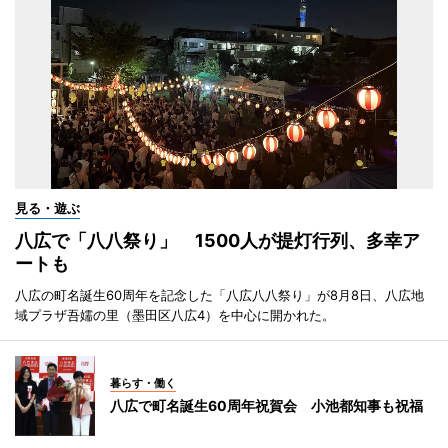
見る・遊ぶ
八広で「八八祭り」 1500人が提灯行列、多幸ア
ートも
八広の町名誕生60周年を記念した「八広八八祭り」が8月8日、八広地
域プラザ吾嬬の里（墨田区八広4）を中心に開かれた。
暮らす・働く
八広で町名誕生60周年祝賀会 小池都知事も祝福