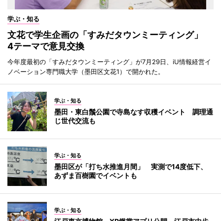
学ぶ・知る
文花で学生企画の「すみだタウンミーティング」
4テーマで意見交換
今年度最初の「すみだタウンミーティング」が7月29日、iU情報経営イ
ノベーション専門職大学（墨田区文花1）で開かれた。
学ぶ・知る
墨田・東白鬚公園で寺島なす収穫イベント 調理通
じ世代交流も
学ぶ・知る
墨田区が「打ち水推進月間」 実測で14度低下、
あずま百樹園でイベントも
学ぶ・知る