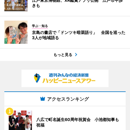
江戸東京博物館、XR鑑賞アプリ公開 江戸市中歩
きも
学ぶ・知る
京島の書店で「ドンツキ暗渠語り」 全国を巡った
3人が地域語る
もっと見る
アクセスランキング
八広で町名誕生60周年祝賀会 小池都知事も
祝福