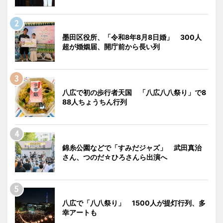
墨田区役所、「令和8年8月8日婚」 300人
超が婚姻届、開庁前から長い列
八広で初の歩行者天国 「八広八八祭り」で8
88人ちょうちん行列
錦糸公園などで「すみだジャズ」 武田真治
さん、つのだ☆ひろさんら出演へ
八広で「八八祭り」 1500人が提灯行列、多
幸アートも