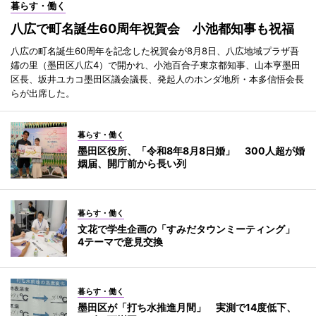
暮らす・働く
八広で町名誕生60周年祝賀会 小池都知事も祝福
八広の町名誕生60周年を記念した祝賀会が8月8日、八広地域プラザ吾
嬬の里（墨田区八広4）で開かれ、小池百合子東京都知事、山本亨墨田
区長、坂井ユカコ墨田区議会議長、発起人のホンダ地所・本多信悟会長
らが出席した。
暮らす・働く
墨田区役所、「令和8年8月8日婚」 300人超が婚
姻届、開庁前から長い列
暮らす・働く
文花で学生企画の「すみだタウンミーティング」
4テーマで意見交換
暮らす・働く
墨田区が「打ち水推進月間」 実測で14度低下、