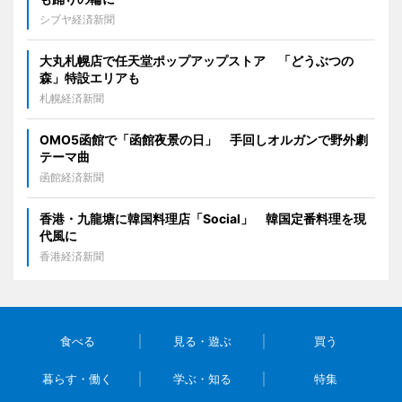
シブヤ経済新聞
大丸札幌店で任天堂ポップアップストア 「どうぶつの
森」特設エリアも
札幌経済新聞
OMO5函館で「函館夜景の日」 手回しオルガンで野外劇
テーマ曲
函館経済新聞
香港・九龍塘に韓国料理店「Social」 韓国定番料理を現
代風に
香港経済新聞
食べる
見る・遊ぶ
買う
暮らす・働く
学ぶ・知る
特集