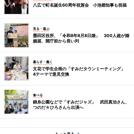
八広で町名誕生60周年祝賀会 小池都知事も祝福
見る・遊ぶ
墨田区役所、「令和8年8月8日婚」 300人超が婚
姻届、開庁前から長い列
暮らす・働く
文花で学生企画の「すみだタウンミーティング」
4テーマで意見交換
食べる
錦糸公園などで「すみだジャズ」 武田真治さん、
つのだ☆ひろさんら出演へ