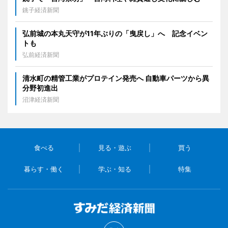
銚子経済新聞
弘前城の本丸天守が11年ぶりの「曳戻し」へ 記念イベン
トも
弘前経済新聞
清水町の精管工業がプロテイン発売へ 自動車パーツから異
分野初進出
沼津経済新聞
食べる
見る・遊ぶ
買う
暮らす・働く
学ぶ・知る
特集