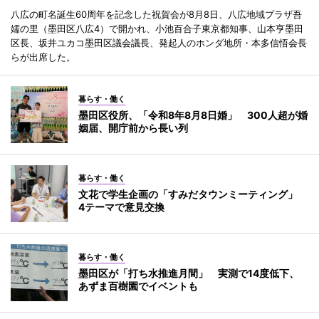
八広の町名誕生60周年を記念した祝賀会が8月8日、八広地域プラザ吾
嬬の里（墨田区八広4）で開かれ、小池百合子東京都知事、山本亨墨田
区長、坂井ユカコ墨田区議会議長、発起人のホンダ地所・本多信悟会長
らが出席した。
暮らす・働く
墨田区役所、「令和8年8月8日婚」 300人超が婚
姻届、開庁前から長い列
暮らす・働く
文花で学生企画の「すみだタウンミーティング」
4テーマで意見交換
暮らす・働く
墨田区が「打ち水推進月間」 実測で14度低下、
あずま百樹園でイベントも