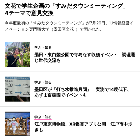
文花で学生企画の「すみだタウンミーティング」
4テーマで意見交換
今年度最初の「すみだタウンミーティング」が7月29日、iU情報経営イ
ノベーション専門職大学（墨田区文花1）で開かれた。
学ぶ・知る
墨田・東白鬚公園で寺島なす収穫イベント 調理通
じ世代交流も
学ぶ・知る
墨田区が「打ち水推進月間」 実測で14度低下、
あずま百樹園でイベントも
学ぶ・知る
江戸東京博物館、XR鑑賞アプリ公開 江戸市中歩
きも