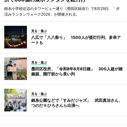
錦糸小学校近辺のタワービュー通り（墨田区錦糸1）で8月29日、「夕
涼みランタンウォーク2026」が開催される。
見る・遊ぶ
八広で「八八祭り」 1500人が提灯行列、多幸ア
ートも
見る・遊ぶ
墨田区役所、「令和8年8月8日婚」 300人超が婚
姻届、開庁前から長い列
見る・遊ぶ
錦糸公園などで「すみだジャズ」 武田真治さん、
つのだ☆ひろさんら出演へ