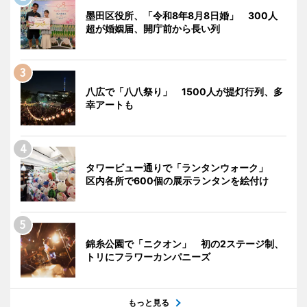
墨田区役所、「令和8年8月8日婚」 300人
超が婚姻届、開庁前から長い列
八広で「八八祭り」 1500人が提灯行列、多
幸アートも
タワービュー通りで「ランタンウォーク」
区内各所で600個の展示ランタンを絵付け
錦糸公園で「ニクオン」 初の2ステージ制、
トリにフラワーカンパニーズ
もっと見る