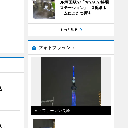
JR両国駅で「おでんで熱燗
ステーション」 3番線ホ
ームにこたつ席も
もっと見る
フォトフラッシュ
私」
Ｖ・ファーレン長崎
私」