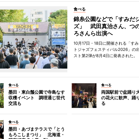
食べる
錦糸公園などで「すみだ
ズ」 武田真治さん、つ
ろさんら出演へ
10月17日・18日に開催される「す
トジャズフェスティバル2026」の
スト第2弾が8月4日に発表された。
食べる
食べる
墨田・東白鬚公園で寺島なす
両国駅前で盆踊り
収穫イベント 調理通じ世代
の花火に歓声、踊
交流も
る
食べる
墨田・あづまテラスで「とう
もろこしまつり」 北海道・