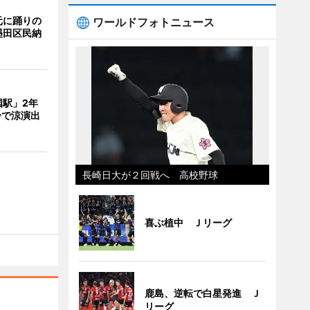
元に踊りの
ワールドフォトニュース
墨田区民納
国駅」2年
鈴で涼演出
長崎日大が２回戦へ 高校野球
喜ぶ植中 Ｊリーグ
鹿島、逆転で白星発進 Ｊ
リーグ