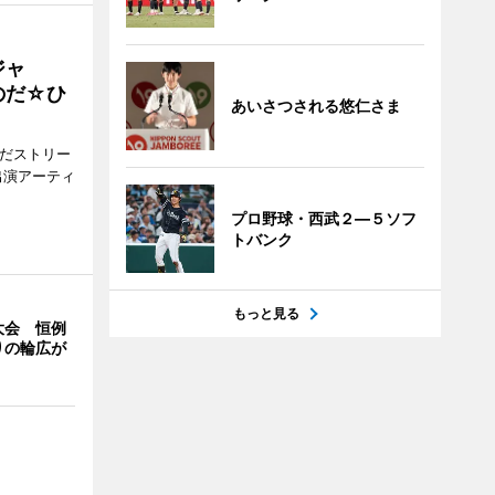
ジャ
のだ☆ひ
あいさつされる悠仁さま
みだストリー
出演アーティ
プロ野球・西武２―５ソフ
トバンク
もっと見る
大会 恒例
りの輪広が