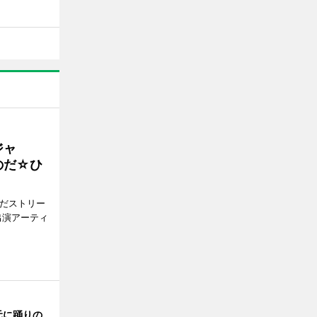
ジャ
のだ☆ひ
みだストリー
出演アーティ
元に踊りの