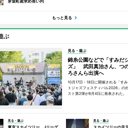
芽室町産求め長い列
もっと見る
遊ぶ
見る・遊ぶ
錦糸公園などで「すみだ
ズ」 武田真治さん、つ
ろさんら出演へ
10月17日・18日に開催される「す
トジャズフェスティバル2026」の
スト第2弾が8月4日に発表された。
見る・遊ぶ
見る・遊ぶ
東京スカイツリー、Jリーグ
スカイツリーの足