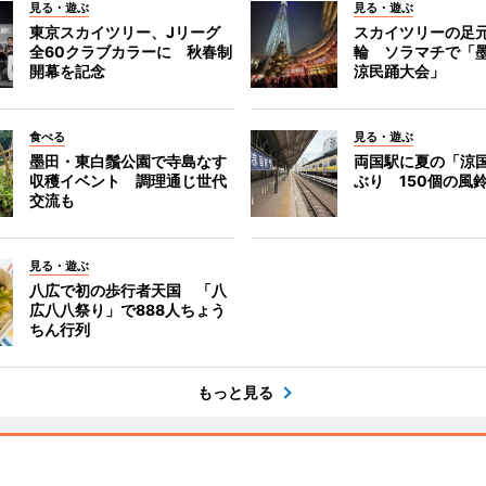
見る・遊ぶ
見る・遊ぶ
東京スカイツリー、Jリーグ
スカイツリーの足
全60クラブカラーに 秋春制
輪 ソラマチで「
開幕を記念
涼民踊大会」
食べる
見る・遊ぶ
墨田・東白鬚公園で寺島なす
両国駅に夏の「涼
収穫イベント 調理通じ世代
ぶり 150個の風
交流も
見る・遊ぶ
八広で初の歩行者天国 「八
広八八祭り」で888人ちょう
ちん行列
もっと見る