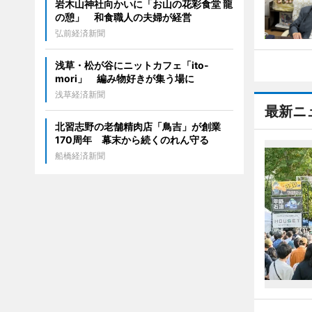
岩木山神社向かいに「お山の花彩食堂 龍
の憩」 和食職人の夫婦が経営
弘前経済新聞
浅草・松が谷にニットカフェ「ito-
mori」 編み物好きが集う場に
浅草経済新聞
最新ニ
北習志野の老舗精肉店「鳥吉」が創業
170周年 幕末から続くのれん守る
船橋経済新聞