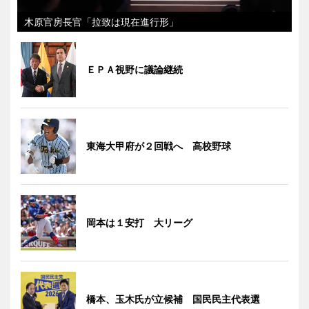
木原官房長官「拉致は現在進行形」
ＥＰＡ視野に議論継続
東海大甲府が２回戦へ 高校野球
岡本は１安打 大リーグ
橋本、玉木氏が立候補 国民民主代表選