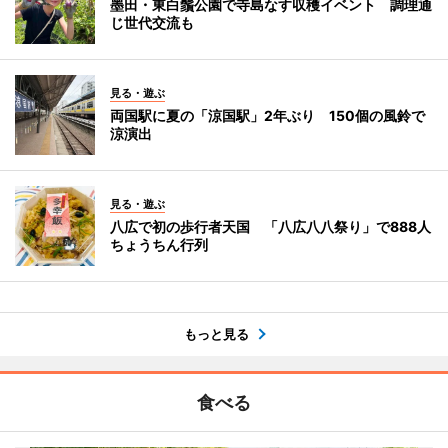
墨田・東白鬚公園で寺島なす収穫イベント 調理通
じ世代交流も
見る・遊ぶ
両国駅に夏の「涼国駅」2年ぶり 150個の風鈴で
涼演出
見る・遊ぶ
八広で初の歩行者天国 「八広八八祭り」で888人
ちょうちん行列
もっと見る
食べる