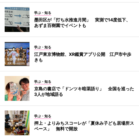
学ぶ・知る
墨田区が「打ち水推進月間」 実測で14度低下、
あずま百樹園でイベントも
学ぶ・知る
江戸東京博物館、XR鑑賞アプリ公開 江戸市中歩
きも
学ぶ・知る
京島の書店で「ドンツキ暗渠語り」 全国を巡った
3人が地域語る
学ぶ・知る
押上・よりみちスコーレが「夏休み子ども居場所ス
ペース」 無料で開放