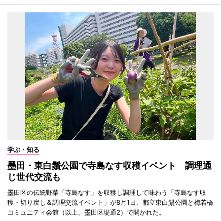
学ぶ・知る
墨田・東白鬚公園で寺島なす収穫イベント 調理通
じ世代交流も
墨田区の伝統野菜「寺島なす」を収穫し調理して味わう「寺島なす収
穫・切り戻し＆調理交流イベント」が8月1日、都立東白鬚公園と梅若橋
コミュニティ会館（以上、墨田区堤通2）で開かれた。