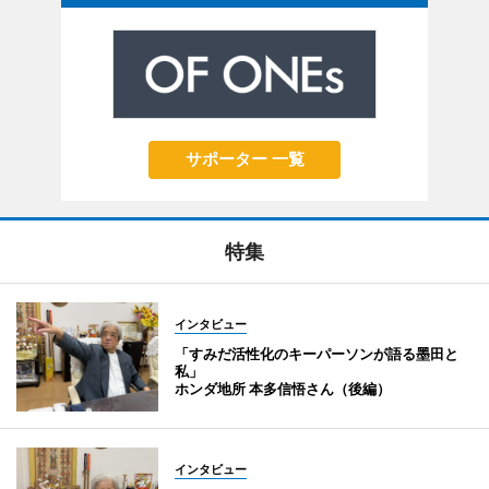
サポーター 一覧
特集
インタビュー
「すみだ活性化のキーパーソンが語る墨田と
私」
ホンダ地所 本多信悟さん（後編）
インタビュー