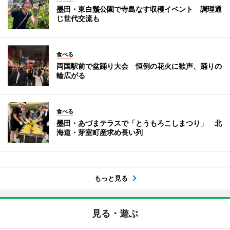
墨田・東白鬚公園で寺島なす収穫イベント 調理通
じ世代交流も
食べる
両国駅前で盆踊り大会 恒例の花火に歓声、踊りの
輪広がる
食べる
墨田・あづまテラスで「とうもろこしまつり」 北
海道・芽室町産求め長い列
もっと見る
見る・遊ぶ