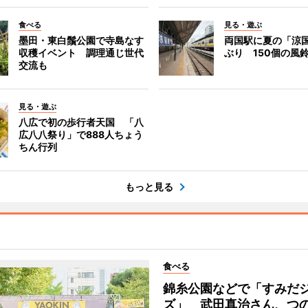
食べる
見る・遊ぶ
墨田・東白鬚公園で寺島なす
両国駅に夏の「涼
収穫イベント 調理通じ世代
ぶり 150個の風
交流も
見る・遊ぶ
八広で初の歩行者天国 「八
広八八祭り」で888人ちょう
ちん行列
もっと見る
食べる
錦糸公園などで「すみだ
ズ」 武田真治さん、つ