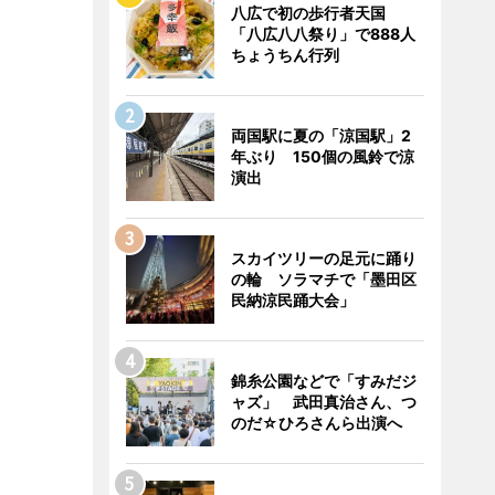
八広で初の歩行者天国
「八広八八祭り」で888人
ちょうちん行列
両国駅に夏の「涼国駅」2
年ぶり 150個の風鈴で涼
演出
スカイツリーの足元に踊り
の輪 ソラマチで「墨田区
民納涼民踊大会」
錦糸公園などで「すみだジ
ャズ」 武田真治さん、つ
のだ☆ひろさんら出演へ