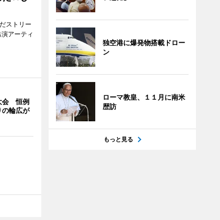
みだストリー
出演アーティ
独空港に爆発物搭載ドロー
ン
ローマ教皇、１１月に南米
大会 恒例
歴訪
りの輪広が
もっと見る