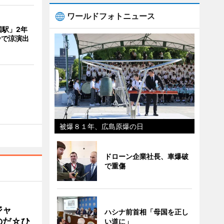
ワールドフォトニュース
国駅」2年
鈴で涼演出
被爆８１年、広島原爆の日
ドローン企業社長、車爆破
で重傷
ジャ
ハシナ前首相「母国を正し
のだ☆ひ
い道に」