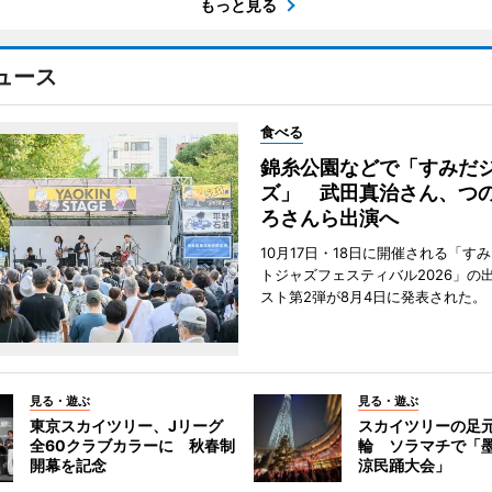
もっと見る
ュース
食べる
錦糸公園などで「すみだ
ズ」 武田真治さん、つ
ろさんら出演へ
10月17日・18日に開催される「す
トジャズフェスティバル2026」の
スト第2弾が8月4日に発表された。
見る・遊ぶ
見る・遊ぶ
東京スカイツリー、Jリーグ
スカイツリーの足
全60クラブカラーに 秋春制
輪 ソラマチで「
開幕を記念
涼民踊大会」