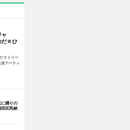
ジャ
のだ☆ひ
みだストリー
出演アーティ
元に踊りの
墨田区民納