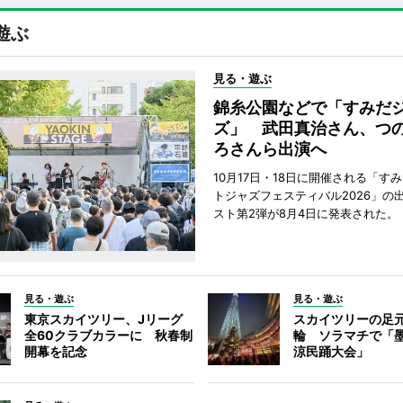
遊ぶ
見る・遊ぶ
錦糸公園などで「すみだ
ズ」 武田真治さん、つ
ろさんら出演へ
10月17日・18日に開催される「す
トジャズフェスティバル2026」の
スト第2弾が8月4日に発表された。
見る・遊ぶ
見る・遊ぶ
東京スカイツリー、Jリーグ
スカイツリーの足
全60クラブカラーに 秋春制
輪 ソラマチで「
開幕を記念
涼民踊大会」