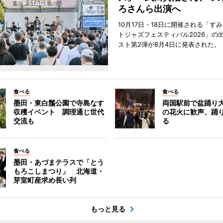
ろさんら出演へ
10月17日・18日に開催される「す
トジャズフェスティバル2026」の
スト第2弾が8月4日に発表された。
食べる
食べる
墨田・東白鬚公園で寺島なす
両国駅前で盆踊り
収穫イベント 調理通じ世代
の花火に歓声、踊
交流も
る
食べる
墨田・あづまテラスで「とう
もろこしまつり」 北海道・
芽室町産求め長い列
もっと見る