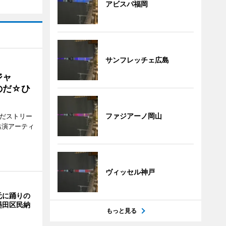
アビスパ福岡
サンフレッチェ広島
ジャ
のだ☆ひ
ファジアーノ岡山
みだストリー
出演アーティ
ヴィッセル神戸
元に踊りの
墨田区民納
もっと見る