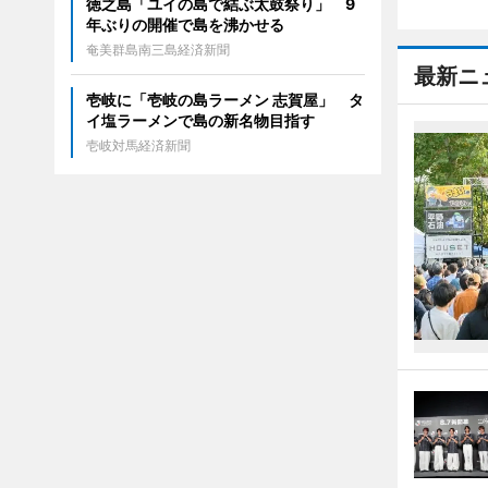
徳之島「ユイの島で結ぶ太鼓祭り」 9
年ぶりの開催で島を沸かせる
奄美群島南三島経済新聞
最新ニ
壱岐に「壱岐の島ラーメン 志賀屋」 タ
イ塩ラーメンで島の新名物目指す
壱岐対馬経済新聞