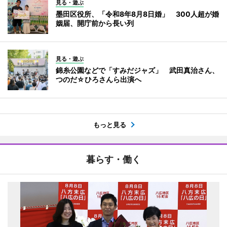
見る・遊ぶ
墨田区役所、「令和8年8月8日婚」 300人超が婚
姻届、開庁前から長い列
見る・遊ぶ
錦糸公園などで「すみだジャズ」 武田真治さん、
つのだ☆ひろさんら出演へ
もっと見る
暮らす・働く