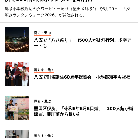
錦糸小学校近辺のタワービュー通り（墨田区錦糸1）で8月29日、「夕
涼みランタンウォーク2026」が開催される。
見る・遊ぶ
八広で「八八祭り」 1500人が提灯行列、多幸ア
ートも
暮らす・働く
八広で町名誕生60周年祝賀会 小池都知事も祝福
見る・遊ぶ
墨田区役所、「令和8年8月8日婚」 300人超が婚
姻届、開庁前から長い列
暮らす・働く