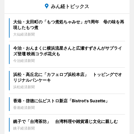
みん経トピックス
大仙・太田町の「もつ煮処ちゃみせ」が1周年 母の味を再
現したもつ煮
大仙経済新聞
今治・おんまくに横浜流星さんと広瀬すずさんがサプライ
ズ登壇 映画コラボ花火も
今治経済新聞
浜松・高丘北に「カフェロブ浜松本店」 トッピングでオ
リジナルパンケーキ
浜松経済新聞
香港・啓徳に仏ビストロ新店「Bistrot's Suzette」
香港経済新聞
銚子で「台湾茶坊」 台湾料理や雑貨通じ文化に親しむ
銚子経済新聞