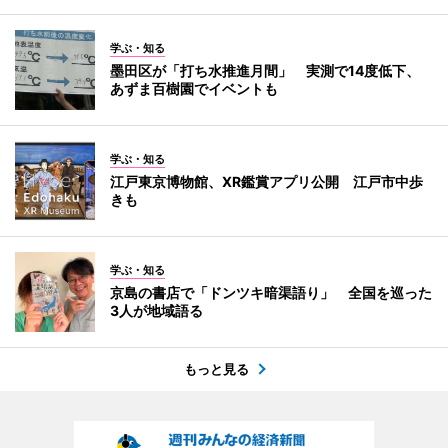
学ぶ・知る
墨田区が「打ち水推進月間」 実測で14度低下、
あずま百樹園でイベントも
学ぶ・知る
江戸東京博物館、XR鑑賞アプリ公開 江戸市中歩
きも
学ぶ・知る
京島の書店で「ドンツキ暗渠語り」 全国を巡った
3人が地域語る
もっと見る