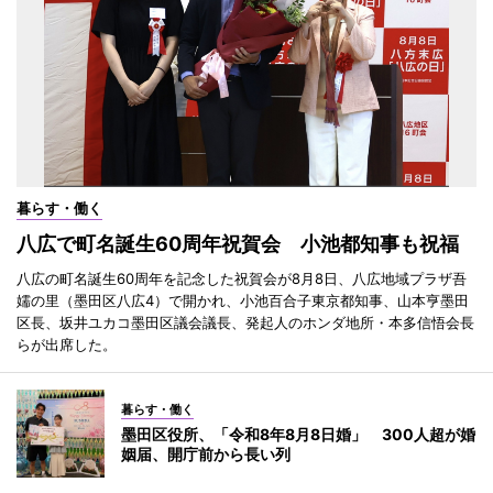
暮らす・働く
八広で町名誕生60周年祝賀会 小池都知事も祝福
八広の町名誕生60周年を記念した祝賀会が8月8日、八広地域プラザ吾
嬬の里（墨田区八広4）で開かれ、小池百合子東京都知事、山本亨墨田
区長、坂井ユカコ墨田区議会議長、発起人のホンダ地所・本多信悟会長
らが出席した。
暮らす・働く
墨田区役所、「令和8年8月8日婚」 300人超が婚
姻届、開庁前から長い列