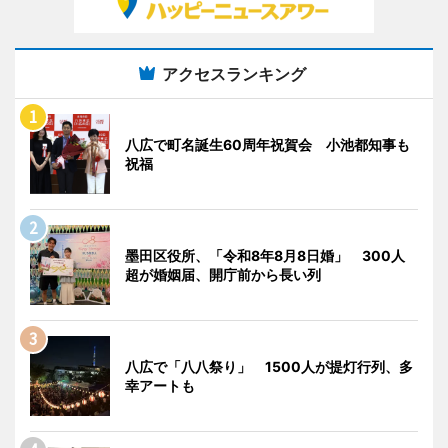
アクセスランキング
八広で町名誕生60周年祝賀会 小池都知事も
祝福
墨田区役所、「令和8年8月8日婚」 300人
超が婚姻届、開庁前から長い列
八広で「八八祭り」 1500人が提灯行列、多
幸アートも