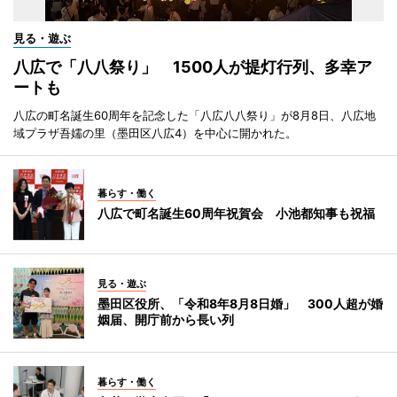
見る・遊ぶ
八広で「八八祭り」 1500人が提灯行列、多幸ア
ートも
八広の町名誕生60周年を記念した「八広八八祭り」が8月8日、八広地
域プラザ吾嬬の里（墨田区八広4）を中心に開かれた。
暮らす・働く
八広で町名誕生60周年祝賀会 小池都知事も祝福
見る・遊ぶ
墨田区役所、「令和8年8月8日婚」 300人超が婚
姻届、開庁前から長い列
暮らす・働く