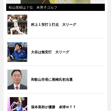
松山英樹は７位 米男子ゴルフ
村上１安打１打点 大リーグ
大谷は無安打 大リーグ
和歌山市長に尾崎氏初当選
張本美和が優勝 卓球ＷＴＴ