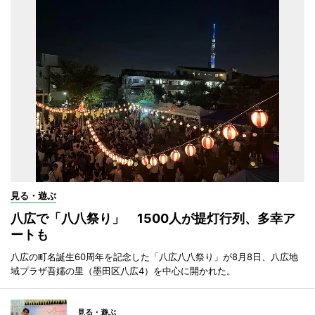
見る・遊ぶ
八広で「八八祭り」 1500人が提灯行列、多幸ア
ートも
八広の町名誕生60周年を記念した「八広八八祭り」が8月8日、八広地
域プラザ吾嬬の里（墨田区八広4）を中心に開かれた。
見る・遊ぶ