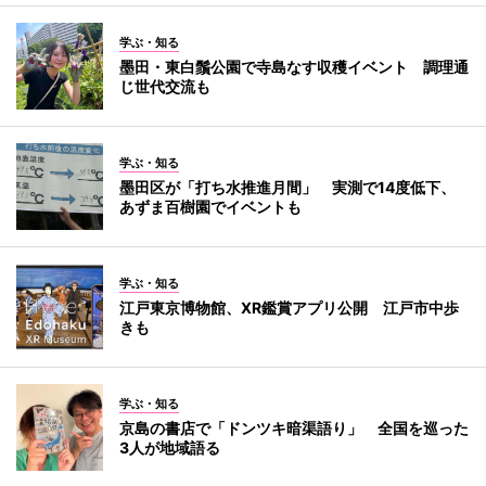
学ぶ・知る
墨田・東白鬚公園で寺島なす収穫イベント 調理通
じ世代交流も
学ぶ・知る
墨田区が「打ち水推進月間」 実測で14度低下、
あずま百樹園でイベントも
学ぶ・知る
江戸東京博物館、XR鑑賞アプリ公開 江戸市中歩
きも
学ぶ・知る
京島の書店で「ドンツキ暗渠語り」 全国を巡った
3人が地域語る