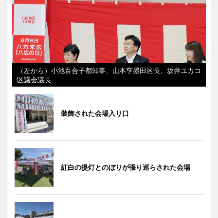
（左から）小池百合子都知事、山本亨墨田区長、坂井ユカコ
区議会議長
装飾された会場入り口
紅白の提灯とのぼりが張り巡らされた会場