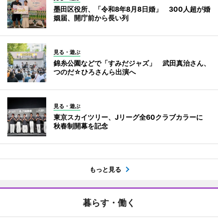
墨田区役所、「令和8年8月8日婚」 300人超が婚
姻届、開庁前から長い列
見る・遊ぶ
錦糸公園などで「すみだジャズ」 武田真治さん、
つのだ☆ひろさんら出演へ
見る・遊ぶ
東京スカイツリー、Jリーグ全60クラブカラーに
秋春制開幕を記念
もっと見る
暮らす・働く