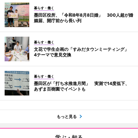
暮らす・働く
墨田区役所、「令和8年8月8日婚」 300人超が婚
姻届、開庁前から長い列
暮らす・働く
文花で学生企画の「すみだタウンミーティング」
4テーマで意見交換
暮らす・働く
墨田区が「打ち水推進月間」 実測で14度低下、
あずま百樹園でイベントも
もっと見る
学ぶ・知る