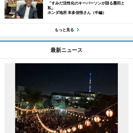
「すみだ活性化のキーパーソンが語る墨田と
私」
ホンダ地所 本多信悟さん（中編）
もっと見る
最新ニュース