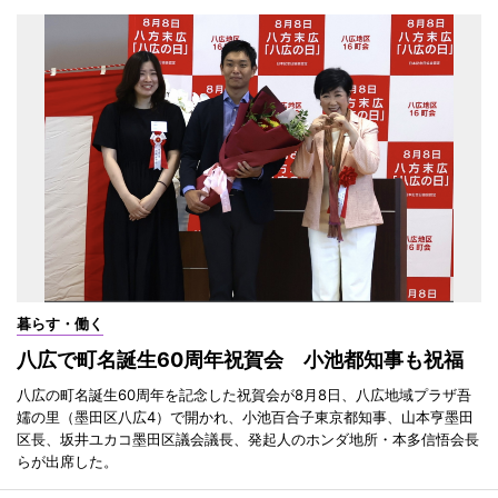
暮らす・働く
八広で町名誕生60周年祝賀会 小池都知事も祝福
八広の町名誕生60周年を記念した祝賀会が8月8日、八広地域プラザ吾
嬬の里（墨田区八広4）で開かれ、小池百合子東京都知事、山本亨墨田
区長、坂井ユカコ墨田区議会議長、発起人のホンダ地所・本多信悟会長
らが出席した。