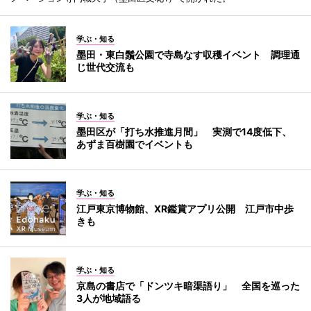
学ぶ・知る
墨田・東白鬚公園で寺島なす収穫イベント 調理通
じ世代交流も
学ぶ・知る
墨田区が「打ち水推進月間」 実測で14度低下、
あずま百樹園でイベントも
学ぶ・知る
江戸東京博物館、XR鑑賞アプリ公開 江戸市中歩
きも
学ぶ・知る
京島の書店で「ドンツキ暗渠語り」 全国を巡った
3人が地域語る