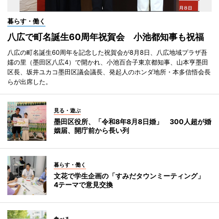
暮らす・働く
八広で町名誕生60周年祝賀会 小池都知事も祝福
八広の町名誕生60周年を記念した祝賀会が8月8日、八広地域プラザ吾
嬬の里（墨田区八広4）で開かれ、小池百合子東京都知事、山本亨墨田
区長、坂井ユカコ墨田区議会議長、発起人のホンダ地所・本多信悟会長
らが出席した。
見る・遊ぶ
墨田区役所、「令和8年8月8日婚」 300人超が婚
姻届、開庁前から長い列
暮らす・働く
文花で学生企画の「すみだタウンミーティング」
4テーマで意見交換
食べる