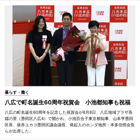
暮らす・働く
八広で町名誕生60周年祝賀会 小池都知事も祝福
八広の町名誕生60周年を記念した祝賀会が8月8日、八広地域プラザ吾
嬬の里（墨田区八広4）で開かれ、小池百合子東京都知事、山本亨墨田
区長、坂井ユカコ墨田区議会議長、発起人のホンダ地所・本多信悟会長
らが出席した。