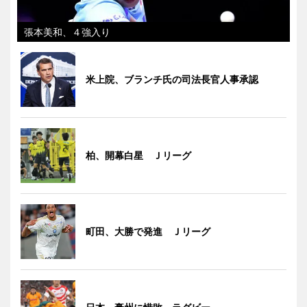
張本美和、４強入り
米上院、ブランチ氏の司法長官人事承認
柏、開幕白星 Ｊリーグ
町田、大勝で発進 Ｊリーグ