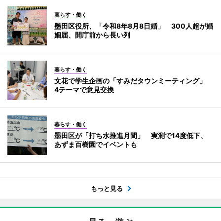
暮らす・働く
墨田区役所、「令和8年8月8日婚」 300人超が婚
姻届、開庁前から長い列
暮らす・働く
文花で学生企画の「すみだタウンミーティング」
4テーマで意見交換
暮らす・働く
墨田区が「打ち水推進月間」 実測で14度低下、
あずま百樹園でイベントも
もっと見る