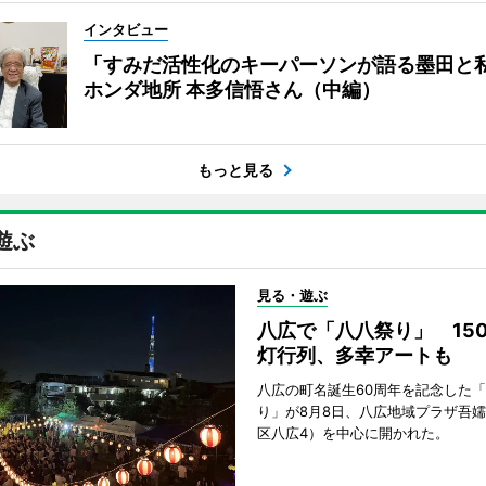
インタビュー
「すみだ活性化のキーパーソンが語る墨田と
ホンダ地所 本多信悟さん（中編）
もっと見る
遊ぶ
見る・遊ぶ
八広で「八八祭り」 15
灯行列、多幸アートも
八広の町名誕生60周年を記念した
り」が8月8日、八広地域プラザ吾
区八広4）を中心に開かれた。