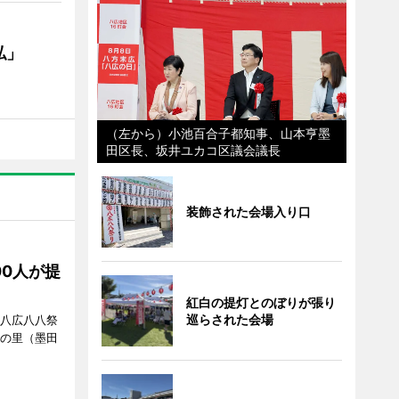
私」
（左から）小池百合子都知事、山本亨墨
田区長、坂井ユカコ区議会議長
装飾された会場入り口
00人が提
紅白の提灯とのぼりが張り
巡らされた会場
「八広八八祭
嬬の里（墨田