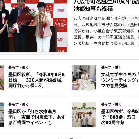
八広で町名誕生60周年祝
池都知事も祝福
八広の町名誕生60周年を記念した祝
日、八広地域プラザ吾嬬の里（墨田
で開かれ、小池百合子東京都知事、
区長、坂井ユカコ墨田区議会議長、
ンダ地所・本多信悟会長らが出席し
暮らす・働く
暮らす・働く
墨田区役所、「令和8年8月8
文花で学生企画の
日婚」 300人超が婚姻届、
ウンミーティング
開庁前から長い列
マで意見交換
暮らす・働く
暮らす・働く
墨田区が「打ち水推進月
墨田区役所、令和8
間」 実測で14度低下、あず
で「888婚」窓口
ま百樹園でイベントも
名60周年祭