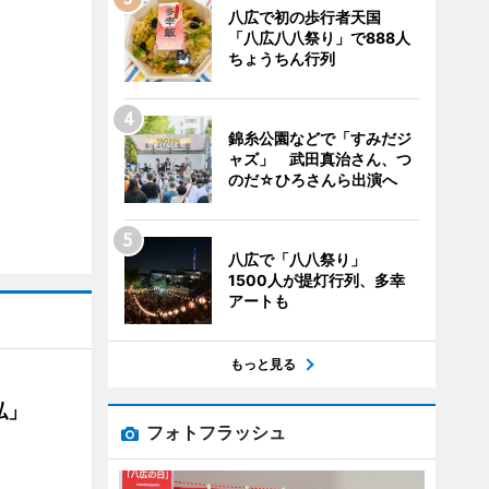
八広で初の歩行者天国
「八広八八祭り」で888人
ちょうちん行列
錦糸公園などで「すみだジ
ャズ」 武田真治さん、つ
のだ☆ひろさんら出演へ
八広で「八八祭り」
1500人が提灯行列、多幸
アートも
もっと見る
私」
フォトフラッシュ