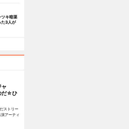
ンツキ暗渠
った3人が
ジャ
のだ☆ひ
みだストリー
出演アーティ