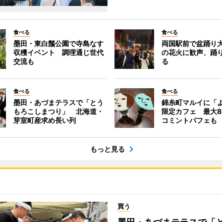
食べる
食べる
墨田・東白鬚公園で寺島なす
両国駅前で盆踊り
収穫イベント 調理通じ世代
の花火に歓声、踊
交流も
る
食べる
食べる
墨田・あづまテラスで「とう
錦糸町マルイに「
もろこしまつり」 北海道・
限定カフェ 最大8
芽室町産求め長い列
コミントパフェも
もっと見る
買う