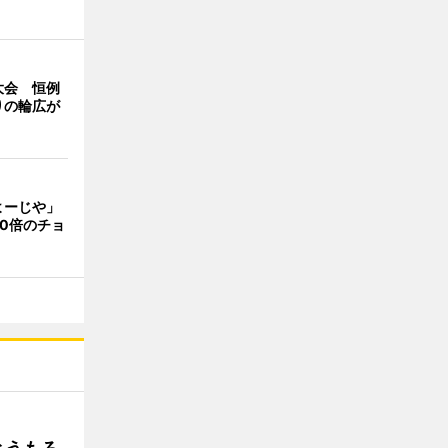
大会 恒例
りの輪広が
よーじや」
0倍のチョ