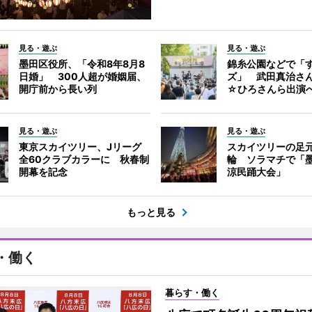
見る・遊ぶ
見る・遊ぶ
墨田区役所、「令和8年8月8
錦糸公園などで「
日婚」 300人超が婚姻届、
ズ」 武田真治さ
開庁前から長い列
☆ひろさんら出演
見る・遊ぶ
見る・遊ぶ
東京スカイツリー、Jリーグ
スカイツリーの足
全60クラブカラーに 秋春制
輪 ソラマチで「
開幕を記念
涼民踊大会」
もっと見る
・働く
暮らす・働く