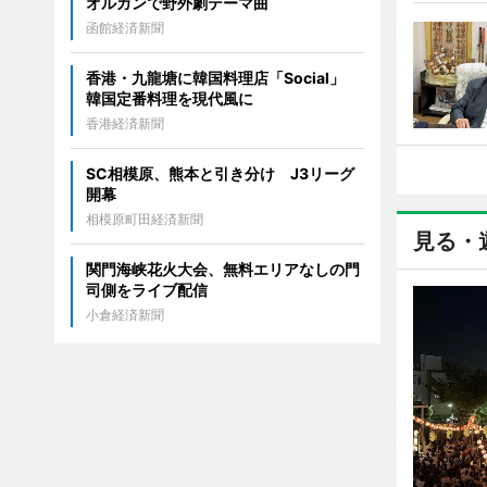
オルガンで野外劇テーマ曲
函館経済新聞
香港・九龍塘に韓国料理店「Social」
韓国定番料理を現代風に
香港経済新聞
SC相模原、熊本と引き分け J3リーグ
開幕
相模原町田経済新聞
見る・
関門海峡花火大会、無料エリアなしの門
司側をライブ配信
小倉経済新聞