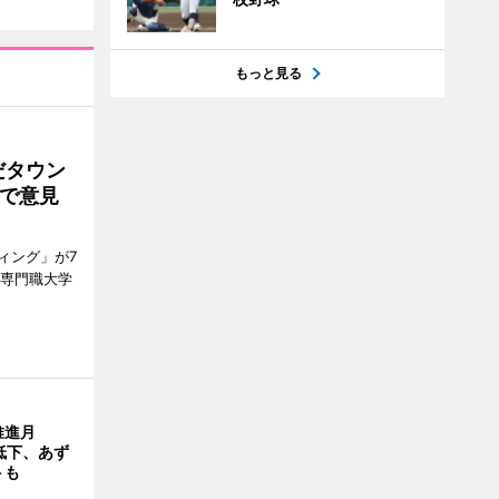
もっと見る
だタウン
で意見
ィング」が7
ン専門職大学
推進月
低下、あず
トも