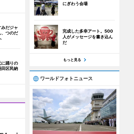
にぎわう会場
すみだジャ
完成した多幸アート。500
ん、つのだ
人がメッセージを書き込ん
へ
だ
もっと見る
元に踊りの
墨田区民納
ワールドフォトニュース