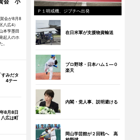
賀会 小
Ｐ１哨戒機、ジブチへ出発
賀会が8月8
区八広4）
山本亨墨田
在日米軍が支援物資輸送
発起人のホ
た。
プロ野球・日本ハム１―０
楽天
「すみだタ
」 4テー
内閣・党人事、説明避ける
年8月8日
 八広は町
岡山学芸館が２回戦へ 高
校野球