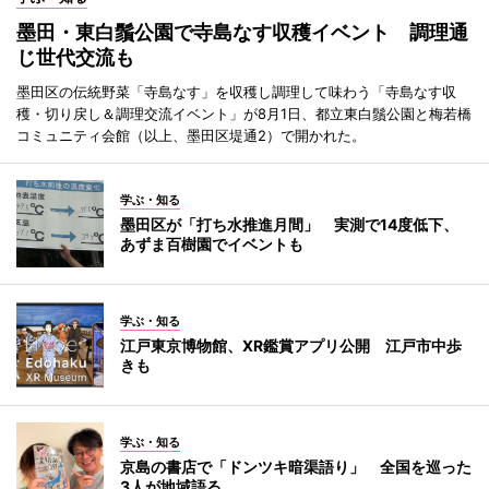
墨田・東白鬚公園で寺島なす収穫イベント 調理通
じ世代交流も
墨田区の伝統野菜「寺島なす」を収穫し調理して味わう「寺島なす収
穫・切り戻し＆調理交流イベント」が8月1日、都立東白鬚公園と梅若橋
コミュニティ会館（以上、墨田区堤通2）で開かれた。
学ぶ・知る
墨田区が「打ち水推進月間」 実測で14度低下、
あずま百樹園でイベントも
学ぶ・知る
江戸東京博物館、XR鑑賞アプリ公開 江戸市中歩
きも
学ぶ・知る
京島の書店で「ドンツキ暗渠語り」 全国を巡った
3人が地域語る