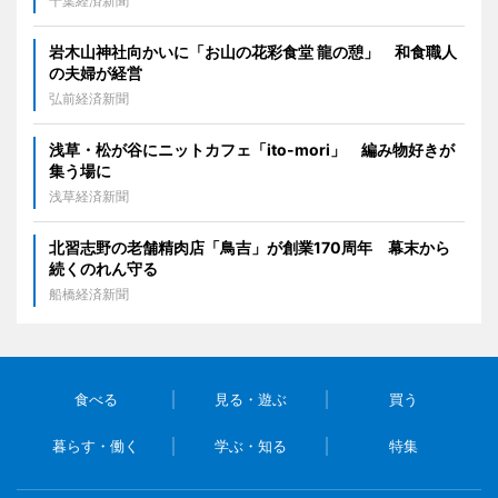
千葉経済新聞
岩木山神社向かいに「お山の花彩食堂 龍の憩」 和食職人
の夫婦が経営
弘前経済新聞
浅草・松が谷にニットカフェ「ito-mori」 編み物好きが
集う場に
浅草経済新聞
北習志野の老舗精肉店「鳥吉」が創業170周年 幕末から
続くのれん守る
船橋経済新聞
食べる
見る・遊ぶ
買う
暮らす・働く
学ぶ・知る
特集