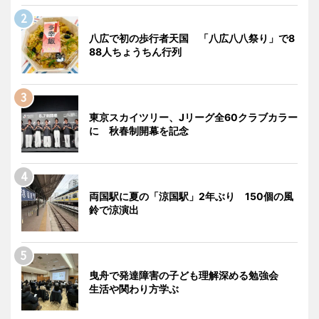
八広で初の歩行者天国 「八広八八祭り」で8
88人ちょうちん行列
東京スカイツリー、Jリーグ全60クラブカラー
に 秋春制開幕を記念
両国駅に夏の「涼国駅」2年ぶり 150個の風
鈴で涼演出
曳舟で発達障害の子ども理解深める勉強会
生活や関わり方学ぶ