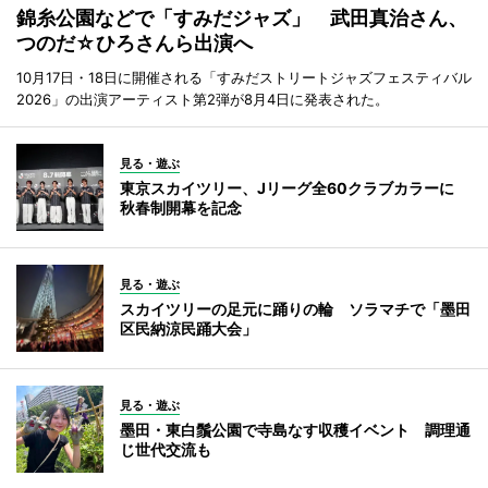
錦糸公園などで「すみだジャズ」 武田真治さん、
つのだ☆ひろさんら出演へ
10月17日・18日に開催される「すみだストリートジャズフェスティバル
2026」の出演アーティスト第2弾が8月4日に発表された。
見る・遊ぶ
東京スカイツリー、Jリーグ全60クラブカラーに
秋春制開幕を記念
見る・遊ぶ
スカイツリーの足元に踊りの輪 ソラマチで「墨田
区民納涼民踊大会」
見る・遊ぶ
墨田・東白鬚公園で寺島なす収穫イベント 調理通
じ世代交流も