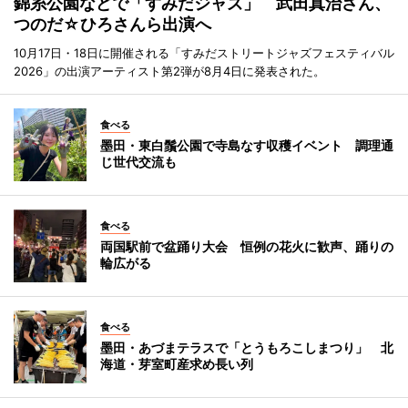
錦糸公園などで「すみだジャズ」 武田真治さん、
つのだ☆ひろさんら出演へ
10月17日・18日に開催される「すみだストリートジャズフェスティバル
2026」の出演アーティスト第2弾が8月4日に発表された。
食べる
墨田・東白鬚公園で寺島なす収穫イベント 調理通
じ世代交流も
食べる
両国駅前で盆踊り大会 恒例の花火に歓声、踊りの
輪広がる
食べる
墨田・あづまテラスで「とうもろこしまつり」 北
海道・芽室町産求め長い列