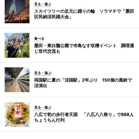
見る・遊ぶ
スカイツリーの足元に踊りの輪 ソラマチで「墨田
区民納涼民踊大会」
食べる
墨田・東白鬚公園で寺島なす収穫イベント 調理通
じ世代交流も
見る・遊ぶ
両国駅に夏の「涼国駅」2年ぶり 150個の風鈴で
涼演出
見る・遊ぶ
八広で初の歩行者天国 「八広八八祭り」で888人
ちょうちん行列