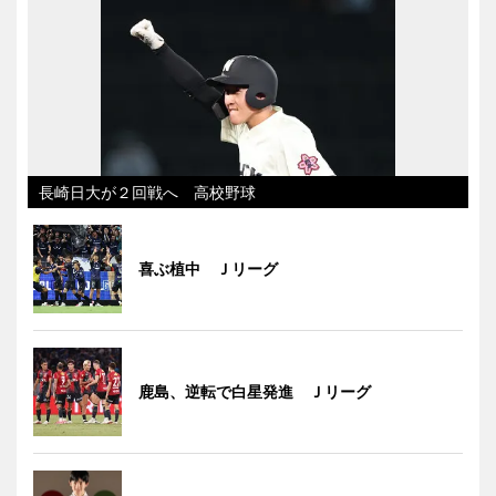
長崎日大が２回戦へ 高校野球
喜ぶ植中 Ｊリーグ
鹿島、逆転で白星発進 Ｊリーグ