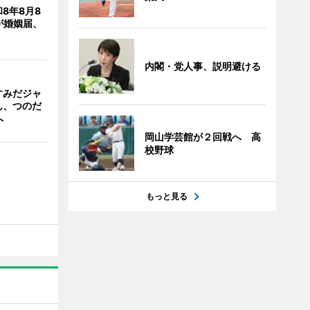
8年8月8
が婚姻届、
内閣・党人事、説明避ける
すみだジャ
ん、つのだ
へ
岡山学芸館が２回戦へ 高
校野球
もっと見る