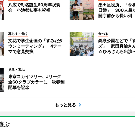
八広で町名誕生60周年祝賀
墨田区役所、「令和
会 小池都知事も祝福
日婚」 300人超
開庁前から長い列
暮らす・働く
食べる
文花で学生企画の「すみだタ
錦糸公園などで「
ウンミーティング」 4テー
ズ」 武田真治さ
マで意見交換
☆ひろさんら出演
見る・遊ぶ
東京スカイツリー、Jリーグ
全60クラブカラーに 秋春制
開幕を記念
もっと見る
遊ぶ