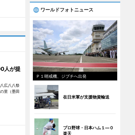
ワールドフォトニュース
00人が提
Ｐ１哨戒機、ジブチへ出発
「八広八八祭
嬬の里（墨田
在日米軍が支援物資輸送
プロ野球・日本ハム１―０
楽天