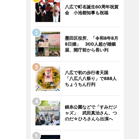
八広で町名誕生60周年祝賀
会 小池都知事も祝福
墨田区役所、「令和8年8月
8日婚」 300人超が婚姻
届、開庁前から長い列
八広で初の歩行者天国
「八広八八祭り」で888人
ちょうちん行列
錦糸公園などで「すみだジ
ャズ」 武田真治さん、つ
のだ☆ひろさんら出演へ