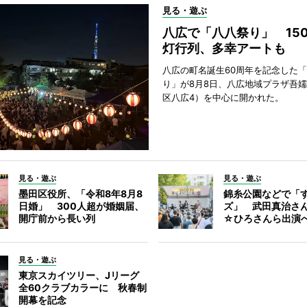
見る・遊ぶ
八広で「八八祭り」 15
灯行列、多幸アートも
八広の町名誕生60周年を記念した
り」が8月8日、八広地域プラザ吾
区八広4）を中心に開かれた。
見る・遊ぶ
見る・遊ぶ
墨田区役所、「令和8年8月8
錦糸公園などで「
日婚」 300人超が婚姻届、
ズ」 武田真治さ
開庁前から長い列
☆ひろさんら出演
見る・遊ぶ
東京スカイツリー、Jリーグ
全60クラブカラーに 秋春制
開幕を記念