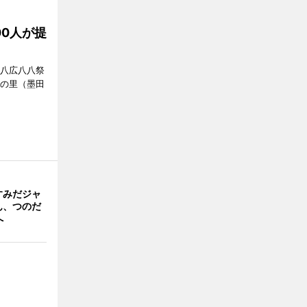
00人が提
「八広八八祭
嬬の里（墨田
すみだジャ
ん、つのだ
へ