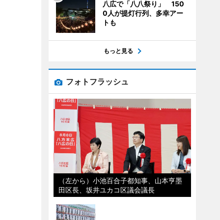
八広で「八八祭り」 150
0人が提灯行列、多幸アー
トも
もっと見る
フォトフラッシュ
（左から）小池百合子都知事、山本亨墨
田区長、坂井ユカコ区議会議長