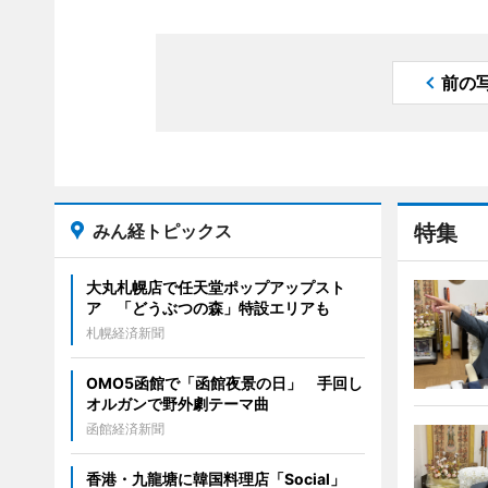
前の
みん経トピックス
特集
大丸札幌店で任天堂ポップアップスト
ア 「どうぶつの森」特設エリアも
札幌経済新聞
OMO5函館で「函館夜景の日」 手回し
オルガンで野外劇テーマ曲
函館経済新聞
香港・九龍塘に韓国料理店「Social」