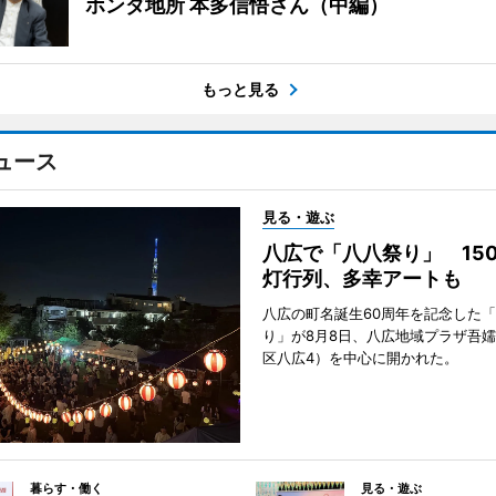
ホンダ地所 本多信悟さん（中編）
もっと見る
ュース
見る・遊ぶ
八広で「八八祭り」 15
灯行列、多幸アートも
八広の町名誕生60周年を記念した
り」が8月8日、八広地域プラザ吾
区八広4）を中心に開かれた。
暮らす・働く
見る・遊ぶ