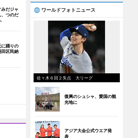
すみだジャ
ワールドフォトニュース
ん、つのだ
へ
元に踊りの
墨田区民納
佐々木６回２失点 大リーグ
復興のシュシャ、愛国の観
光地に
アジア大会公式ウエア発
表