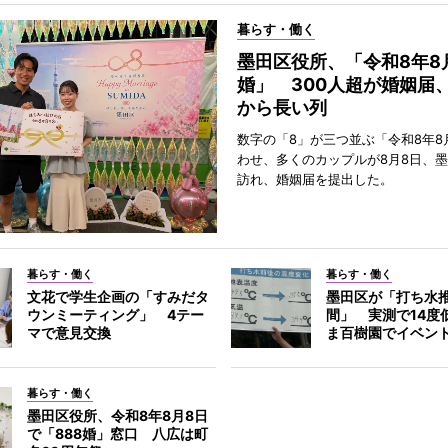
暮らす・働く
墨田区役所、「令和8年8
婚」 300人超が婚姻届
から長い列
数字の「8」が三つ並ぶ「令和8年8
わせ、多くのカップルが8月8日、
訪れ、婚姻届を提出した。
暮らす・働く
暮らす・働く
文花で学生企画の「すみだタ
墨田区が「打ち水
ウンミーティング」 4テー
間」 実測で14度
マで意見交換
ま百樹園でイベン
暮らす・働く
墨田区役所、令和8年8月8日
で「888婚」窓口 八広は町