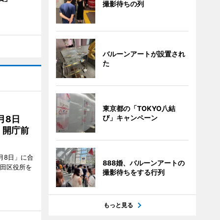
撮影待ちの列
バルーンアートが設置され
た
東京都の「TOKYO八結
び」キャンペーン
月8日
、開庁前
月8日」に合
888婚、バルーンアートの
墨田区役所を
撮影待ちをする行列
もっと見る