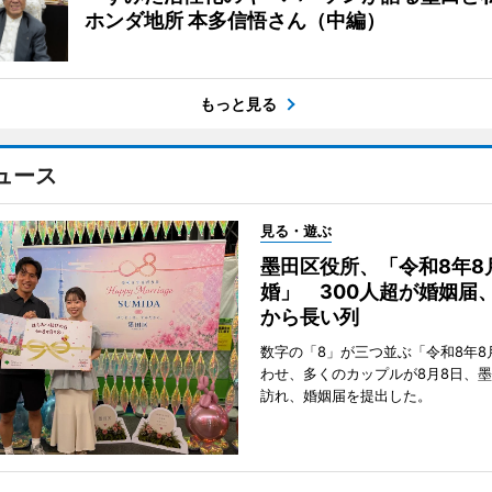
ホンダ地所 本多信悟さん（中編）
もっと見る
ュース
見る・遊ぶ
墨田区役所、「令和8年8
婚」 300人超が婚姻届
から長い列
数字の「8」が三つ並ぶ「令和8年8
わせ、多くのカップルが8月8日、
訪れ、婚姻届を提出した。