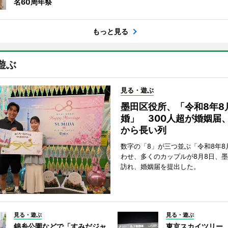
名60周年祭
もっと見る
遊ぶ
見る・遊ぶ
墨田区役所、「令和8年8
婚」 300人超が婚姻届
から長い列
数字の「8」が三つ並ぶ「令和8年8
わせ、多くのカップルが8月8日、
訪れ、婚姻届を提出した。
見る・遊ぶ
見る・遊ぶ
錦糸公園などで「すみだジャ
東京スカイツリー