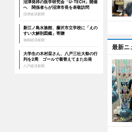
沼津発祥の医学研究会「U-TECH」開催
へ 関係者らが沼津市長を表敬訪問
沼津経済新聞
新江ノ島水族館、藤沢市立学校に「えの
すい大解剖図鑑」寄贈
湘南経済新聞
最新ニ
大学生の木村栞さん、八戸三社大祭の行
列を2周 ゴールで着替えてまた出発
八戸経済新聞