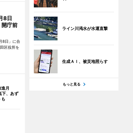
月8日
、開庁前
ライン川渇水が水運直撃
月8日」に合
墨田区役所を
生成ＡＩ、被災地照らす
もっと見る
推進月
低下、あず
トも