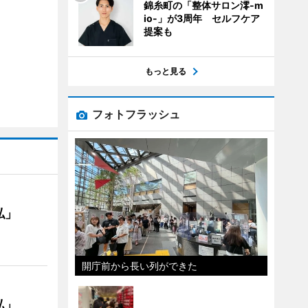
錦糸町の「整体サロン澪-m
io-」が3周年 セルフケア
提案も
もっと見る
フォトフラッシュ
私」
開庁前から長い列ができた
私」