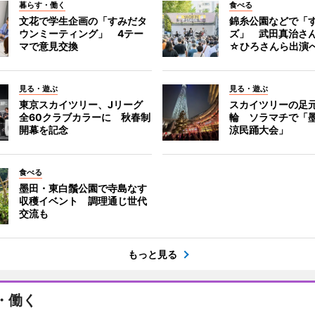
暮らす・働く
食べる
文花で学生企画の「すみだタ
錦糸公園などで「
ウンミーティング」 4テー
ズ」 武田真治さ
マで意見交換
☆ひろさんら出演
見る・遊ぶ
見る・遊ぶ
東京スカイツリー、Jリーグ
スカイツリーの足
全60クラブカラーに 秋春制
輪 ソラマチで「
開幕を記念
涼民踊大会」
食べる
墨田・東白鬚公園で寺島なす
収穫イベント 調理通じ世代
交流も
もっと見る
・働く