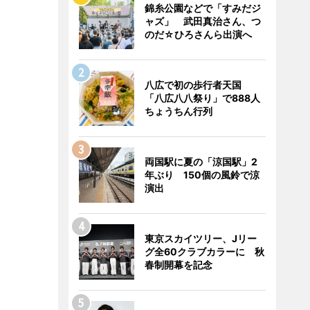
錦糸公園などで「すみだジ
ャズ」 武田真治さん、つ
のだ☆ひろさんら出演へ
八広で初の歩行者天国
「八広八八祭り」で888人
ちょうちん行列
両国駅に夏の「涼国駅」2
年ぶり 150個の風鈴で涼
演出
東京スカイツリー、Jリー
グ全60クラブカラーに 秋
春制開幕を記念