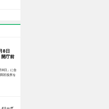
月8日
、開庁前
月8日」に合
墨田区役所を
、Jリーグ