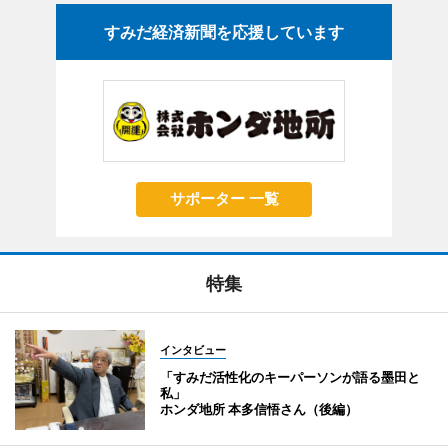
すみだ経済新聞を応援しています
サポーター 一覧
特集
インタビュー
「すみだ活性化のキーパーソンが語る墨田と
私」
ホンダ地所 本多信悟さん（後編）