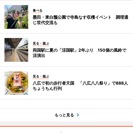
食べる
墨田・東白鬚公園で寺島なす収穫イベント 調理通
じ世代交流も
見る・遊ぶ
両国駅に夏の「涼国駅」2年ぶり 150個の風鈴で
涼演出
見る・遊ぶ
八広で初の歩行者天国 「八広八八祭り」で888人
ちょうちん行列
もっと見る