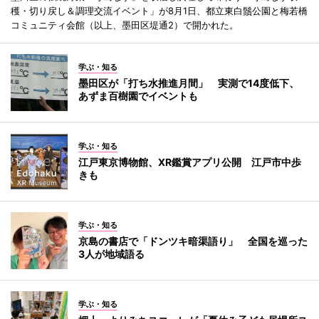
穫・切り戻し＆調理交流イベント」が8月1日、都立東白鬚公園と梅若橋
コミュニティ会館（以上、墨田区堤通2）で開かれた。
学ぶ・知る
墨田区が「打ち水推進月間」 実測で14度低下、
あずま百樹園でイベントも
学ぶ・知る
江戸東京博物館、XR鑑賞アプリ公開 江戸市中歩
きも
学ぶ・知る
京島の書店で「ドンツキ暗渠語り」 全国を巡った
3人が地域語る
学ぶ・知る