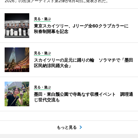
2026」の出演アーティスト第2弾が8月4日に発表された。
見る・遊ぶ
東京スカイツリー、Jリーグ全60クラブカラーに
秋春制開幕を記念
見る・遊ぶ
スカイツリーの足元に踊りの輪 ソラマチで「墨田
区民納涼民踊大会」
見る・遊ぶ
墨田・東白鬚公園で寺島なす収穫イベント 調理通
じ世代交流も
もっと見る