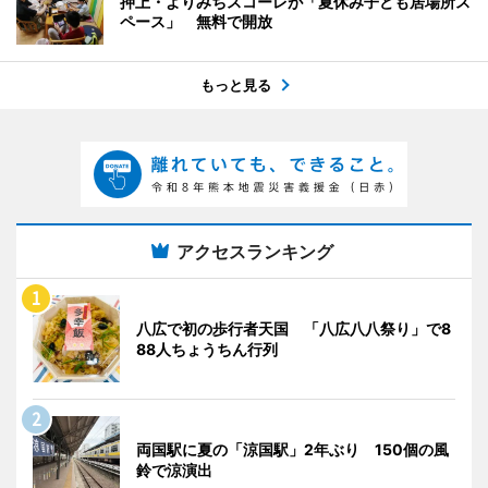
押上・よりみちスコーレが「夏休み子ども居場所ス
ペース」 無料で開放
もっと見る
アクセスランキング
八広で初の歩行者天国 「八広八八祭り」で8
88人ちょうちん行列
両国駅に夏の「涼国駅」2年ぶり 150個の風
鈴で涼演出