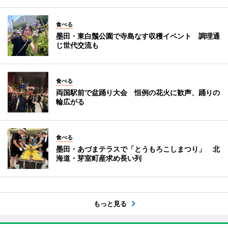
食べる
墨田・東白鬚公園で寺島なす収穫イベント 調理通
じ世代交流も
食べる
両国駅前で盆踊り大会 恒例の花火に歓声、踊りの
輪広がる
食べる
墨田・あづまテラスで「とうもろこしまつり」 北
海道・芽室町産求め長い列
もっと見る