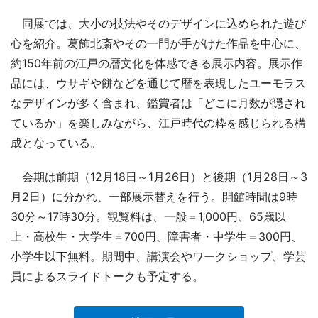
同展では、大小の技法やそのデザインに込められた遊び
心を紹介。葛飾北斎やその一門が手がけた作品を中心に、
約150年前の江戸の暦文化を体感できる展示内容。展示作
品には、ウサギや餅などを通じて暦を表現したユーモラス
なデザインが多く含まれ、鑑賞者は「どこに月数が隠され
ているか」を楽しみながら、江戸時代の粋を感じられる構
成となっている。
会期は前期（12月18日～1月26日）と後期（1月28日～3
月2日）に分かれ、一部展示替えを行う。開館時間は9時
30分～17時30分。観覧料は、一般＝1,000円、65歳以
上・高校生・大学生＝700円、障害者・中学生＝300円、
小学生以下無料。期間中、講演会やワークショップ、学芸
員によるスライドトークも予定する。