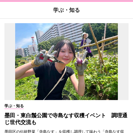
学ぶ・知る
学ぶ・知る
墨田・東白鬚公園で寺島なす収穫イベント 調理通
じ世代交流も
墨田区の伝統野菜「寺島なす」を収穫し調理して味わう「寺島なす収