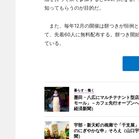
知ってもらうのが目的だ。
また、毎年12月の開催は餅つきが恒例と
て、先着60人に無料配布する。餅つき開始時
ている。
暮らす・働く
墨田・八広にマルチテナント型店
モール」－カフェ先行オープンへ
経済新聞）
宇部・新天町の画廊で「干支展」
のにぎやかな申」そろえ（山口宇
聞）