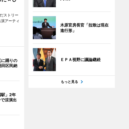
みだストリー
出演アーティ
木原官房長官「拉致は現在
進行形」
ＥＰＡ視野に議論継続
元に踊りの
墨田区民納
もっと見る
国駅」2年
鈴で涼演出