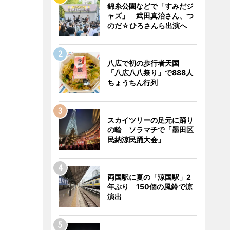
錦糸公園などで「すみだジ
ャズ」 武田真治さん、つ
のだ☆ひろさんら出演へ
八広で初の歩行者天国
「八広八八祭り」で888人
ちょうちん行列
スカイツリーの足元に踊り
の輪 ソラマチで「墨田区
民納涼民踊大会」
両国駅に夏の「涼国駅」2
年ぶり 150個の風鈴で涼
演出