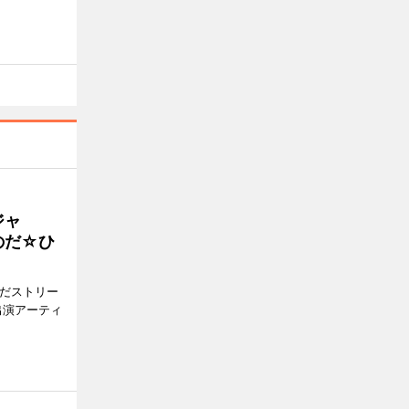
ジャ
のだ☆ひ
みだストリー
出演アーティ