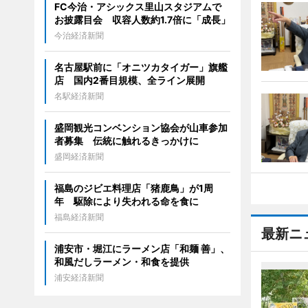
FC今治・アシックス里山スタジアムで
お披露目会 収容人数約1.7倍に「成長」
今治経済新聞
名古屋駅前に「オニツカタイガー」旗艦
店 国内2番目規模、全ライン展開
名駅経済新聞
盛岡観光コンベンション協会が山車参加
者募集 伝統に触れるきっかけに
盛岡経済新聞
福島のジビエ料理店「猪鹿鳥」が1周
年 駆除により失われる命を食に
福島経済新聞
最新ニ
浦安市・堀江にラーメン店「和麺 善」、
和風だしラーメン・和食を提供
浦安経済新聞