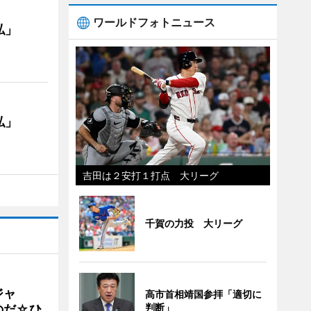
ワールドフォトニュース
私」
私」
吉田は２安打１打点 大リーグ
千賀の力投 大リーグ
ジャ
高市首相靖国参拝「適切に
判断」
のだ☆ひ