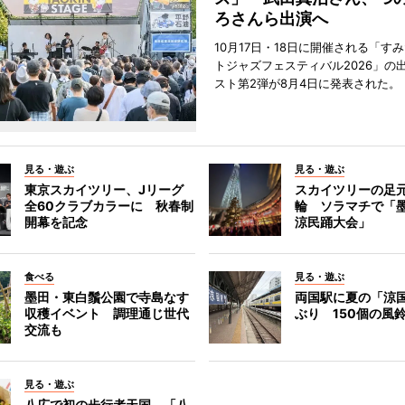
ろさんら出演へ
10月17日・18日に開催される「す
トジャズフェスティバル2026」の
スト第2弾が8月4日に発表された。
見る・遊ぶ
見る・遊ぶ
東京スカイツリー、Jリーグ
スカイツリーの足
全60クラブカラーに 秋春制
輪 ソラマチで「
開幕を記念
涼民踊大会」
食べる
見る・遊ぶ
墨田・東白鬚公園で寺島なす
両国駅に夏の「涼
収穫イベント 調理通じ世代
ぶり 150個の風
交流も
見る・遊ぶ
八広で初の歩行者天国 「八