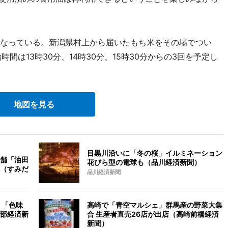
なっている。新潟県村上から届いたもち米をその場でつい
間は13時30分、14時30分、15時30分からの3回を予定し
地図を見る
目黒川沿いに「冬の桜」イルミネーション
舗「油田
花びら型の電球も（品川経済新聞）
（すみだ
品川経済新聞
 「色味
高崎で「青空マルシェ」群馬産の野菜大集
部経済新
合 生産者直売26店が出店（高崎前橋経済
新聞）