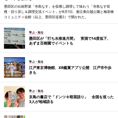
墨田区の伝統野菜「寺島なす」を収穫し調理して味わう「寺島なす収
穫・切り戻し＆調理交流イベント」が8月1日、都立東白鬚公園と梅若橋
コミュニティ会館（以上、墨田区堤通2）で開かれた。
学ぶ・知る
墨田区が「打ち水推進月間」 実測で14度低下、
あずま百樹園でイベントも
学ぶ・知る
江戸東京博物館、XR鑑賞アプリ公開 江戸市中歩
きも
学ぶ・知る
京島の書店で「ドンツキ暗渠語り」 全国を巡った
3人が地域語る