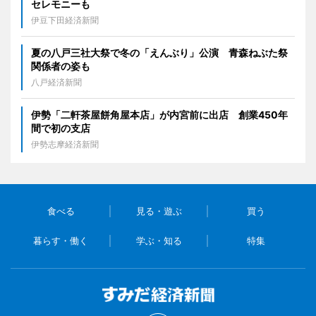
セレモニーも
伊豆下田経済新聞
夏の八戸三社大祭で冬の「えんぶり」公演 青森ねぶた祭
関係者の姿も
八戸経済新聞
伊勢「二軒茶屋餅角屋本店」が内宮前に出店 創業450年
間で初の支店
伊勢志摩経済新聞
食べる
見る・遊ぶ
買う
暮らす・働く
学ぶ・知る
特集