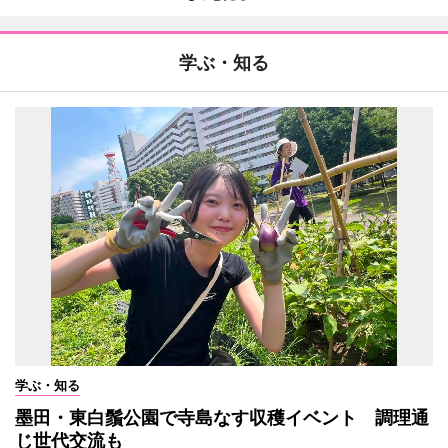
学ぶ・知る
学ぶ・知る
墨田・東白鬚公園で寺島なす収穫イベント 調理通
じ世代交流も