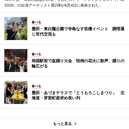
2026」の出演アーティスト第2弾が8月4日に発表された。
食べる
墨田・東白鬚公園で寺島なす収穫イベント 調理通
じ世代交流も
食べる
両国駅前で盆踊り大会 恒例の花火に歓声、踊りの
輪広がる
食べる
墨田・あづまテラスで「とうもろこしまつり」 北
海道・芽室町産求め長い列
もっと見る