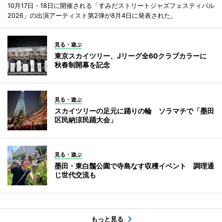
10月17日・18日に開催される「すみだストリートジャズフェスティバル
2026」の出演アーティスト第2弾が8月4日に発表された。
見る・遊ぶ
東京スカイツリー、Jリーグ全60クラブカラーに
秋春制開幕を記念
見る・遊ぶ
スカイツリーの足元に踊りの輪 ソラマチで「墨田
区民納涼民踊大会」
見る・遊ぶ
墨田・東白鬚公園で寺島なす収穫イベント 調理通
じ世代交流も
もっと見る