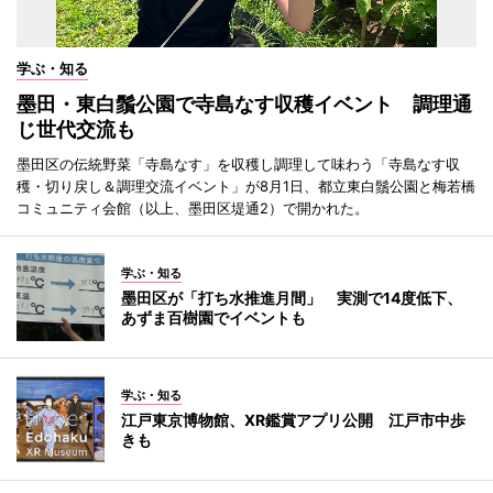
学ぶ・知る
墨田・東白鬚公園で寺島なす収穫イベント 調理通
じ世代交流も
墨田区の伝統野菜「寺島なす」を収穫し調理して味わう「寺島なす収
穫・切り戻し＆調理交流イベント」が8月1日、都立東白鬚公園と梅若橋
コミュニティ会館（以上、墨田区堤通2）で開かれた。
学ぶ・知る
墨田区が「打ち水推進月間」 実測で14度低下、
あずま百樹園でイベントも
学ぶ・知る
江戸東京博物館、XR鑑賞アプリ公開 江戸市中歩
きも