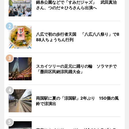
錦糸公園などで「すみだジャズ」 武田真治
さん、つのだ☆ひろさんら出演へ
八広で初の歩行者天国 「八広八八祭り」で8
88人ちょうちん行列
スカイツリーの足元に踊りの輪 ソラマチで
「墨田区民納涼民踊大会」
両国駅に夏の「涼国駅」2年ぶり 150個の風
鈴で涼演出