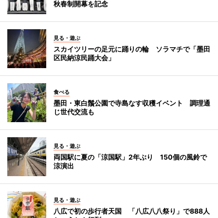
秋春制開幕を記念
見る・遊ぶ
スカイツリーの足元に踊りの輪 ソラマチで「墨田
区民納涼民踊大会」
食べる
墨田・東白鬚公園で寺島なす収穫イベント 調理通
じ世代交流も
見る・遊ぶ
両国駅に夏の「涼国駅」2年ぶり 150個の風鈴で
涼演出
見る・遊ぶ
八広で初の歩行者天国 「八広八八祭り」で888人