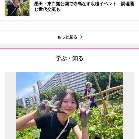
墨田・東白鬚公園で寺島なす収穫イベント 調理通
じ世代交流も
もっと見る
学ぶ・知る