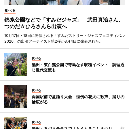
食べる
錦糸公園などで「すみだジャズ」 武田真治さん、
つのだ☆ひろさんら出演へ
10月17日・18日に開催される「すみだストリートジャズフェスティバル
2026」の出演アーティスト第2弾が8月4日に発表された。
食べる
墨田・東白鬚公園で寺島なす収穫イベント 調理通
じ世代交流も
食べる
両国駅前で盆踊り大会 恒例の花火に歓声、踊りの
輪広がる
食べる
墨田・あづまテラスで「とうもろこしまつり」 北