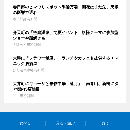
春日部のヒマワリスポット準備万端 開花はまだ先、天候
の影響で遅れ
春日部経済新聞
弁天町の「空庭温泉」で夏イベント 妖怪テーマに参加型
ショーや謎解きも
大阪ベイ経済新聞
大津に「フラワー飯店」 ランチやカフェも提供するエス
ニック居酒屋
びわ湖大津経済新聞
大井町にギョーザと創作中華「蓮月」 南青山、新橋に次
ぐ都内3店舗目
品川経済新聞
食べる
見る・遊ぶ
買う