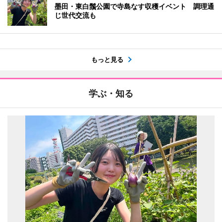
墨田・東白鬚公園で寺島なす収穫イベント 調理通
じ世代交流も
もっと見る
学ぶ・知る