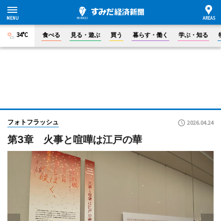
34°C
食べる
見る・遊ぶ
買う
暮らす・働く
学ぶ・知る
フォトフラッシュ
2026.04.24
第3章 火事と喧嘩は江戸の華