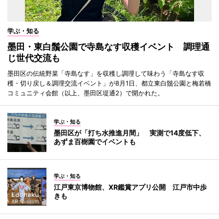
学ぶ・知る
墨田・東白鬚公園で寺島なす収穫イベント 調理通
じ世代交流も
墨田区の伝統野菜「寺島なす」を収穫し調理して味わう「寺島なす収
穫・切り戻し＆調理交流イベント」が8月1日、都立東白鬚公園と梅若橋
コミュニティ会館（以上、墨田区堤通2）で開かれた。
学ぶ・知る
墨田区が「打ち水推進月間」 実測で14度低下、
あずま百樹園でイベントも
学ぶ・知る
江戸東京博物館、XR鑑賞アプリ公開 江戸市中歩
きも