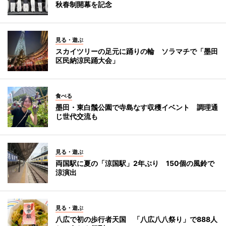
秋春制開幕を記念
見る・遊ぶ
スカイツリーの足元に踊りの輪 ソラマチで「墨田
区民納涼民踊大会」
食べる
墨田・東白鬚公園で寺島なす収穫イベント 調理通
じ世代交流も
見る・遊ぶ
両国駅に夏の「涼国駅」2年ぶり 150個の風鈴で
涼演出
見る・遊ぶ
八広で初の歩行者天国 「八広八八祭り」で888人