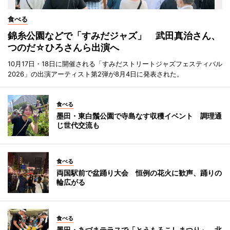
食べる
錦糸公園などで「すみだジャズ」 武田真治さん、
つのだ☆ひろさんら出演へ
10月17日・18日に開催される「すみだストリートジャズフェスティバル
2026」の出演アーティスト第2弾が8月4日に発表された。
食べる
墨田・東白鬚公園で寺島なす収穫イベント 調理通
じ世代交流も
食べる
両国駅前で盆踊り大会 恒例の花火に歓声、踊りの
輪広がる
食べる
墨田・あづまテラスで「とうもろこしまつり」 北