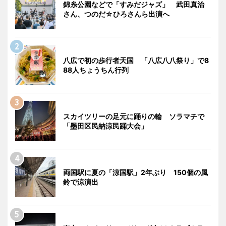
錦糸公園などで「すみだジャズ」 武田真治
さん、つのだ☆ひろさんら出演へ
八広で初の歩行者天国 「八広八八祭り」で8
88人ちょうちん行列
スカイツリーの足元に踊りの輪 ソラマチで
「墨田区民納涼民踊大会」
両国駅に夏の「涼国駅」2年ぶり 150個の風
鈴で涼演出