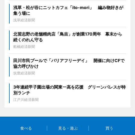
浅草・松が谷にニットカフェ「ito-mori」 編み物好きが
集う場に
浅草経済新聞
北習志野の老舗精肉店「鳥吉」が創業170周年 幕末から
続くのれん守る
船橋経済新聞
田川市民プールで「バリアフリーデイ」 開催に向けCFで
協力呼びかけ
筑豊経済新聞
3年連続甲子園出場の関東一高を応援 グリーンパレスが特
別ランチ
江戸川経済新聞
食べる
見る・遊ぶ
買う