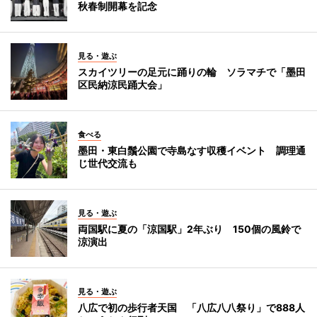
秋春制開幕を記念
見る・遊ぶ
スカイツリーの足元に踊りの輪 ソラマチで「墨田
区民納涼民踊大会」
食べる
墨田・東白鬚公園で寺島なす収穫イベント 調理通
じ世代交流も
見る・遊ぶ
両国駅に夏の「涼国駅」2年ぶり 150個の風鈴で
涼演出
見る・遊ぶ
八広で初の歩行者天国 「八広八八祭り」で888人