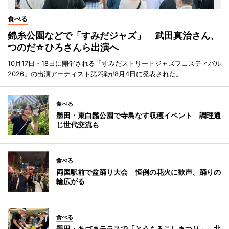
食べる
錦糸公園などで「すみだジャズ」 武田真治さん、
つのだ☆ひろさんら出演へ
10月17日・18日に開催される「すみだストリートジャズフェスティバル
2026」の出演アーティスト第2弾が8月4日に発表された。
食べる
墨田・東白鬚公園で寺島なす収穫イベント 調理通
じ世代交流も
食べる
両国駅前で盆踊り大会 恒例の花火に歓声、踊りの
輪広がる
食べる
墨田・あづまテラスで「とうもろこしまつり」 北