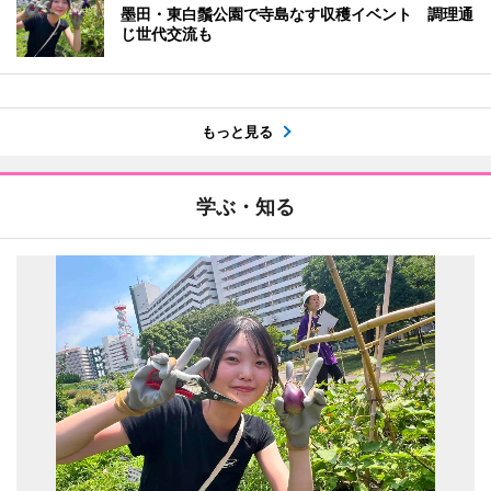
墨田・東白鬚公園で寺島なす収穫イベント 調理通
じ世代交流も
もっと見る
学ぶ・知る