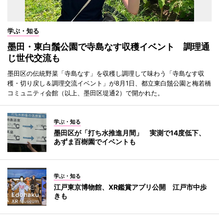
学ぶ・知る
墨田・東白鬚公園で寺島なす収穫イベント 調理通
じ世代交流も
墨田区の伝統野菜「寺島なす」を収穫し調理して味わう「寺島なす収
穫・切り戻し＆調理交流イベント」が8月1日、都立東白鬚公園と梅若橋
コミュニティ会館（以上、墨田区堤通2）で開かれた。
学ぶ・知る
墨田区が「打ち水推進月間」 実測で14度低下、
あずま百樹園でイベントも
学ぶ・知る
江戸東京博物館、XR鑑賞アプリ公開 江戸市中歩
きも