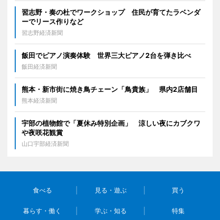
習志野・奏の杜でワークショップ 住民が育てたラベンダ
ーでリース作りなど
習志野経済新聞
飯田でピアノ演奏体験 世界三大ピアノ2台を弾き比べ
飯田経済新聞
熊本・新市街に焼き鳥チェーン「鳥貴族」 県内2店舗目
熊本経済新聞
宇部の植物館で「夏休み特別企画」 涼しい夜にカブクワ
や夜咲花観賞
山口宇部経済新聞
食べる
見る・遊ぶ
買う
暮らす・働く
学ぶ・知る
特集