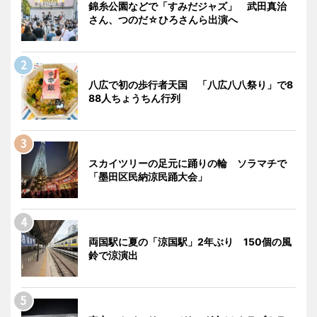
錦糸公園などで「すみだジャズ」 武田真治
さん、つのだ☆ひろさんら出演へ
八広で初の歩行者天国 「八広八八祭り」で8
88人ちょうちん行列
スカイツリーの足元に踊りの輪 ソラマチで
「墨田区民納涼民踊大会」
両国駅に夏の「涼国駅」2年ぶり 150個の風
鈴で涼演出