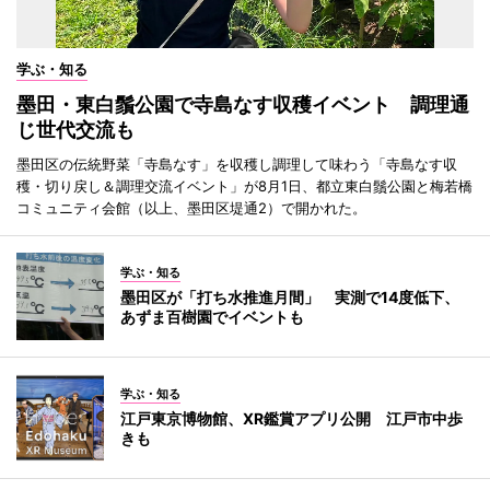
学ぶ・知る
墨田・東白鬚公園で寺島なす収穫イベント 調理通
じ世代交流も
墨田区の伝統野菜「寺島なす」を収穫し調理して味わう「寺島なす収
穫・切り戻し＆調理交流イベント」が8月1日、都立東白鬚公園と梅若橋
コミュニティ会館（以上、墨田区堤通2）で開かれた。
学ぶ・知る
墨田区が「打ち水推進月間」 実測で14度低下、
あずま百樹園でイベントも
学ぶ・知る
江戸東京博物館、XR鑑賞アプリ公開 江戸市中歩
きも