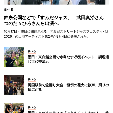
食べる
錦糸公園などで「すみだジャズ」 武田真治さん、
つのだ☆ひろさんら出演へ
10月17日・18日に開催される「すみだストリートジャズフェスティバル
2026」の出演アーティスト第2弾が8月4日に発表された。
食べる
墨田・東白鬚公園で寺島なす収穫イベント 調理通
じ世代交流も
食べる
両国駅前で盆踊り大会 恒例の花火に歓声、踊りの
輪広がる
食べる
墨田・あづまテラスで「とうもろこしまつり」 北