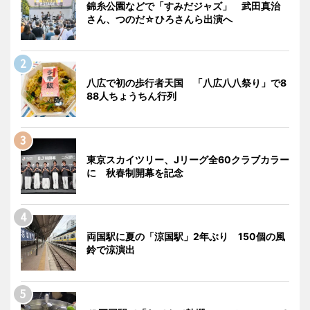
錦糸公園などで「すみだジャズ」 武田真治
さん、つのだ☆ひろさんら出演へ
八広で初の歩行者天国 「八広八八祭り」で8
88人ちょうちん行列
東京スカイツリー、Jリーグ全60クラブカラー
に 秋春制開幕を記念
両国駅に夏の「涼国駅」2年ぶり 150個の風
鈴で涼演出