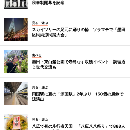
秋春制開幕を記念
見る・遊ぶ
スカイツリーの足元に踊りの輪 ソラマチで「墨田
区民納涼民踊大会」
食べる
墨田・東白鬚公園で寺島なす収穫イベント 調理通
じ世代交流も
見る・遊ぶ
両国駅に夏の「涼国駅」2年ぶり 150個の風鈴で
涼演出
見る・遊ぶ
八広で初の歩行者天国 「八広八八祭り」で888人