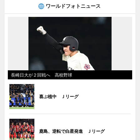
ワールドフォトニュース
長崎日大が２回戦へ 高校野球
喜ぶ植中 Ｊリーグ
鹿島、逆転で白星発進 Ｊリーグ