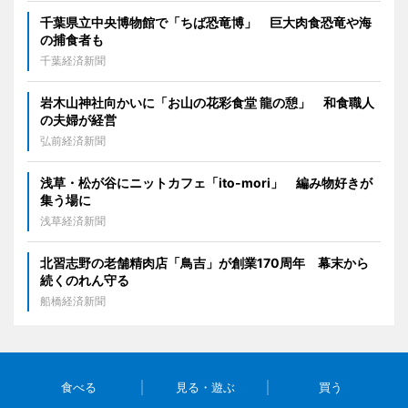
千葉県立中央博物館で「ちば恐竜博」 巨大肉食恐竜や海
の捕食者も
千葉経済新聞
岩木山神社向かいに「お山の花彩食堂 龍の憩」 和食職人
の夫婦が経営
弘前経済新聞
浅草・松が谷にニットカフェ「ito-mori」 編み物好きが
集う場に
浅草経済新聞
北習志野の老舗精肉店「鳥吉」が創業170周年 幕末から
続くのれん守る
船橋経済新聞
食べる
見る・遊ぶ
買う