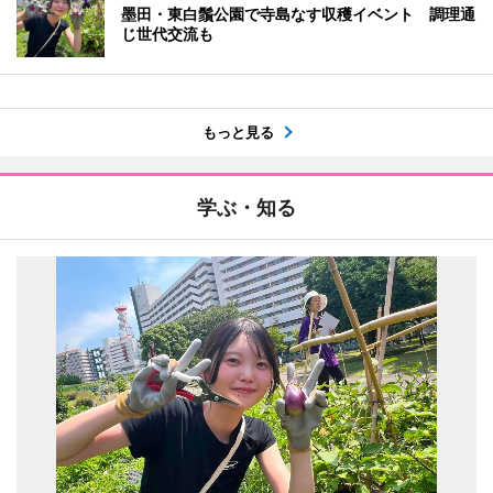
墨田・東白鬚公園で寺島なす収穫イベント 調理通
じ世代交流も
もっと見る
学ぶ・知る