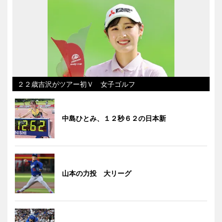
２２歳吉沢がツアー初Ｖ 女子ゴルフ
中島ひとみ、１２秒６２の日本新
山本の力投 大リーグ