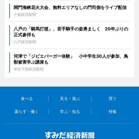
関門海峡花火大会、無料エリアなしの門司側をライブ配信
小倉経済新聞
八戸の「騎馬打毬」、若手騎手の姿勇ましく 20年ぶりの
正式参拝も
八戸経済新聞
河津で「ジビエバーガー体験」 小中学生30人が参加、鳥
獣被害学ぶ講座も
伊豆下田経済新聞
食べる
見る・遊ぶ
買う
暮らす・働く
学ぶ・知る
特集