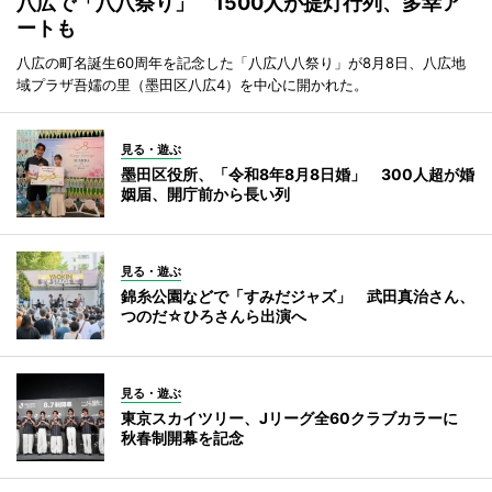
八広で「八八祭り」 1500人が提灯行列、多幸ア
ートも
八広の町名誕生60周年を記念した「八広八八祭り」が8月8日、八広地
域プラザ吾嬬の里（墨田区八広4）を中心に開かれた。
見る・遊ぶ
墨田区役所、「令和8年8月8日婚」 300人超が婚
姻届、開庁前から長い列
見る・遊ぶ
錦糸公園などで「すみだジャズ」 武田真治さん、
つのだ☆ひろさんら出演へ
見る・遊ぶ
東京スカイツリー、Jリーグ全60クラブカラーに
秋春制開幕を記念