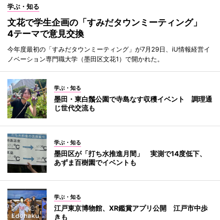
学ぶ・知る
文花で学生企画の「すみだタウンミーティング」
4テーマで意見交換
今年度最初の「すみだタウンミーティング」が7月29日、iU情報経営イ
ノベーション専門職大学（墨田区文花1）で開かれた。
学ぶ・知る
墨田・東白鬚公園で寺島なす収穫イベント 調理通
じ世代交流も
学ぶ・知る
墨田区が「打ち水推進月間」 実測で14度低下、
あずま百樹園でイベントも
学ぶ・知る
江戸東京博物館、XR鑑賞アプリ公開 江戸市中歩
きも