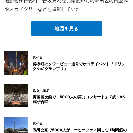
撮影会が行われ、普段見れない角度からの墨田区の街並み
やスカイツリーなどを撮影していた。
地図を見る
食べる
錦糸町のタワービュー通りでホコ天イベント「ドリン
クNo.1グランプリ」
見る・遊ぶ
両国国技館で「5000人の第九コンサート」 7歳～96
歳が合唱
食べる
隅田公園で5000人がコーヒーフェス楽しむ 1時間超の