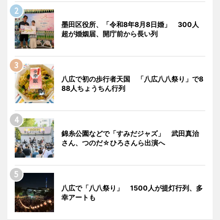
墨田区役所、「令和8年8月8日婚」 300人
超が婚姻届、開庁前から長い列
八広で初の歩行者天国 「八広八八祭り」で8
88人ちょうちん行列
錦糸公園などで「すみだジャズ」 武田真治
さん、つのだ☆ひろさんら出演へ
八広で「八八祭り」 1500人が提灯行列、多
幸アートも