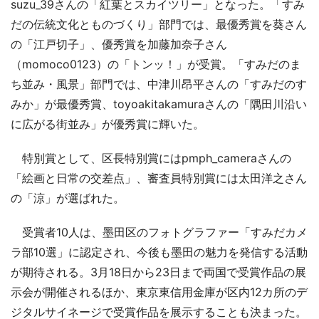
suzu_39さんの「紅葉とスカイツリー」となった。「すみ
だの伝統文化とものづくり」部門では、最優秀賞を葵さん
の「江戸切子」、優秀賞を加藤加奈子さん
（momoco0123）の「トンッ！」が受賞。「すみだのま
ち並み・風景」部門では、中津川昂平さんの「すみだのす
みか」が最優秀賞、toyoakitakamuraさんの「隅田川沿い
に広がる街並み」が優秀賞に輝いた。
特別賞として、区長特別賞にはpmph_cameraさんの
「絵画と日常の交差点」、審査員特別賞には太田洋之さん
の「涼」が選ばれた。
受賞者10人は、墨田区のフォトグラファー「すみだカメ
ラ部10選」に認定され、今後も墨田の魅力を発信する活動
が期待される。3月18日から23日まで両国で受賞作品の展
示会が開催されるほか、東京東信用金庫が区内12カ所のデ
ジタルサイネージで受賞作品を展示することも決まった。