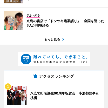
学ぶ・知る
京島の書店で「ドンツキ暗渠語り」 全国を巡った
3人が地域語る
もっと見る
アクセスランキング
八広で町名誕生60周年祝賀会 小池都知事も
祝福