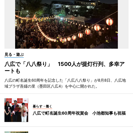
見る・遊ぶ
八広で「八八祭り」 1500人が提灯行列、多幸ア
ートも
八広の町名誕生60周年を記念した「八広八八祭り」が8月8日、八広地
域プラザ吾嬬の里（墨田区八広4）を中心に開かれた。
暮らす・働く
八広で町名誕生60周年祝賀会 小池都知事も祝福