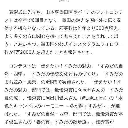
表彰式に先立ち、山本亨墨田区長が「このフォトコンテ
ストは今年で6回目となり、墨田の魅力を国内外に広く発
信する機会となっている。応募数は昨年より300点増え、
より多くの方に関心を持ってもらえたことをうれしく思
う」とあいさつ。墨田区の公式インスタグラムフォロワー
数が1万2000人を超えたことも報告された。
コンテストは「伝えたい！すみだの魅力」「すみだの自
然・四季」「すみだの伝統文化とものづくり」「すみだの
まち並み・風景」の4部門で実施された。「伝えたい！す
みだの魅力」部門では、最優秀賞にKenchiさんの「すみだ
夏の涼」、優秀賞に阿出川健太さん（@_ak_pics）の「水
色とキャンドルのハーモニー ～冬が輝くすみだ～」が選
ばれた。「すみだの自然・四季」部門では、最優秀賞が本
多俊生さんの「春の宵、すみだの散歩道」、優秀賞が