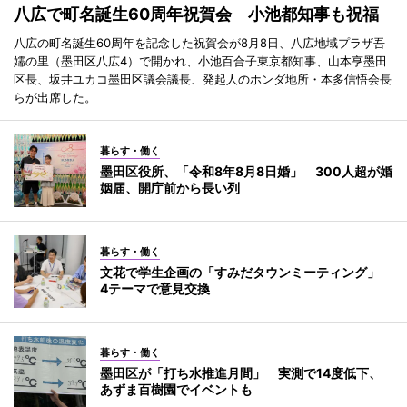
八広で町名誕生60周年祝賀会 小池都知事も祝福
八広の町名誕生60周年を記念した祝賀会が8月8日、八広地域プラザ吾
嬬の里（墨田区八広4）で開かれ、小池百合子東京都知事、山本亨墨田
区長、坂井ユカコ墨田区議会議長、発起人のホンダ地所・本多信悟会長
らが出席した。
暮らす・働く
墨田区役所、「令和8年8月8日婚」 300人超が婚
姻届、開庁前から長い列
暮らす・働く
文花で学生企画の「すみだタウンミーティング」
4テーマで意見交換
暮らす・働く
墨田区が「打ち水推進月間」 実測で14度低下、
あずま百樹園でイベントも