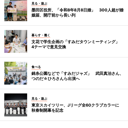
見る・遊ぶ
墨田区役所、「令和8年8月8日婚」 300人超が婚
姻届、開庁前から長い列
暮らす・働く
文花で学生企画の「すみだタウンミーティング」
4テーマで意見交換
食べる
錦糸公園などで「すみだジャズ」 武田真治さん、
つのだ☆ひろさんら出演へ
見る・遊ぶ
東京スカイツリー、Jリーグ全60クラブカラーに
秋春制開幕を記念