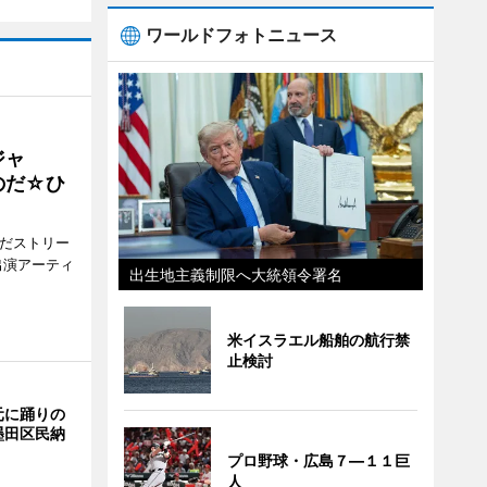
ワールドフォトニュース
ジャ
のだ☆ひ
みだストリー
出演アーティ
出生地主義制限へ大統領令署名
米イスラエル船舶の航行禁
止検討
元に踊りの
墨田区民納
プロ野球・広島７―１１巨
人