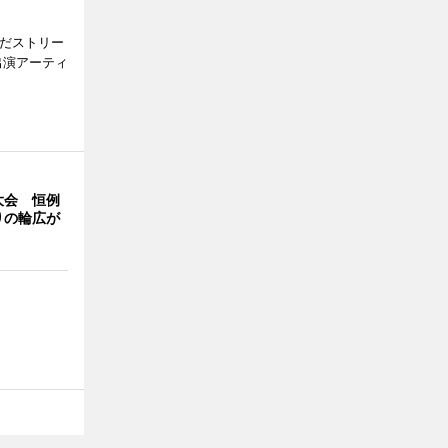
みだストリー
出演アーティ
大会 恒例
りの輪広が