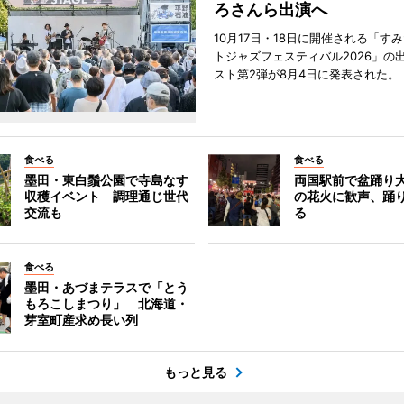
ろさんら出演へ
10月17日・18日に開催される「す
トジャズフェスティバル2026」の
スト第2弾が8月4日に発表された。
食べる
食べる
墨田・東白鬚公園で寺島なす
両国駅前で盆踊り
収穫イベント 調理通じ世代
の花火に歓声、踊
交流も
る
食べる
墨田・あづまテラスで「とう
もろこしまつり」 北海道・
芽室町産求め長い列
もっと見る