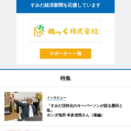
すみだ経済新聞を応援しています
サポーター 一覧
特集
インタビュー
「すみだ活性化のキーパーソンが語る墨田と
私」
ホンダ地所 本多信悟さん（後編）