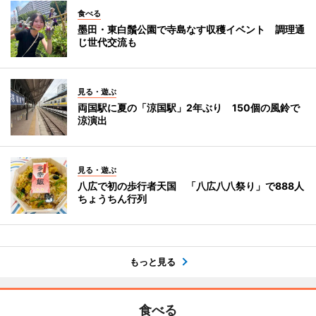
食べる
墨田・東白鬚公園で寺島なす収穫イベント 調理通
じ世代交流も
見る・遊ぶ
両国駅に夏の「涼国駅」2年ぶり 150個の風鈴で
涼演出
見る・遊ぶ
八広で初の歩行者天国 「八広八八祭り」で888人
ちょうちん行列
もっと見る
食べる