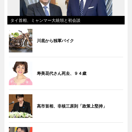
タイ首相、ミャンマー大統領と初会談
川底から独軍バイク
寿美花代さん死去、９４歳
高市首相、非核三原則「政策上堅持」