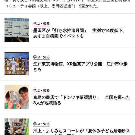
コミュニティ会館（以上、墨田区堤通2）で開かれた。
学ぶ・知る
墨田区が「打ち水推進月間」 実測で14度低下、
あずま百樹園でイベントも
学ぶ・知る
江戸東京博物館、XR鑑賞アプリ公開 江戸市中歩
きも
学ぶ・知る
京島の書店で「ドンツキ暗渠語り」 全国を巡った
3人が地域語る
学ぶ・知る
押上・よりみちスコーレが「夏休み子ども居場所ス