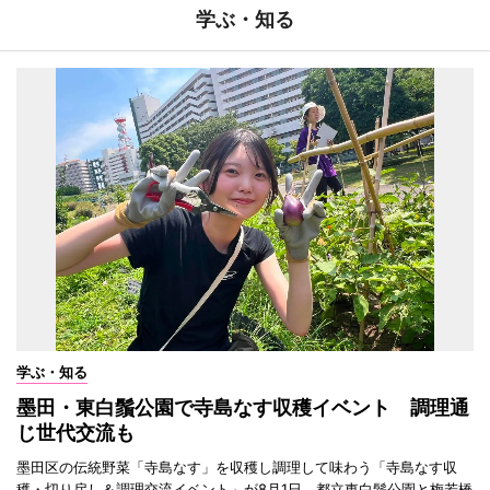
学ぶ・知る
学ぶ・知る
墨田・東白鬚公園で寺島なす収穫イベント 調理通
じ世代交流も
墨田区の伝統野菜「寺島なす」を収穫し調理して味わう「寺島なす収
穫・切り戻し＆調理交流イベント」が8月1日、都立東白鬚公園と梅若橋