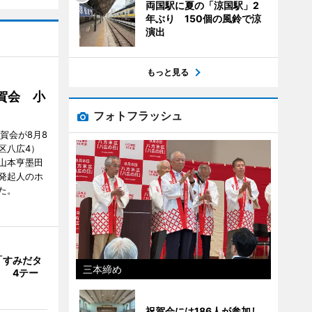
両国駅に夏の「涼国駅」2
年ぶり 150個の風鈴で涼
演出
もっと見る
賀会 小
フォトフラッシュ
賀会が8月8
区八広4）
山本亨墨田
発起人のホ
た。
「すみだタ
三本締め
」 4テー
祝賀会には186人が参加し