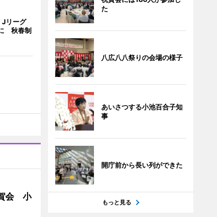
た
、Jリーグ
に 秋春制
八広八八祭りの会場の様子
あいさつする小池百合子知
事
開庁前から長い列ができた
賀会 小
もっと見る