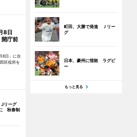
町田、大勝で発進 Ｊリー
月8日
グ
、開庁前
月8日」に合
日本、豪州に惜敗 ラグビ
墨田区役所を
ー
もっと見る
、Jリーグ
に 秋春制