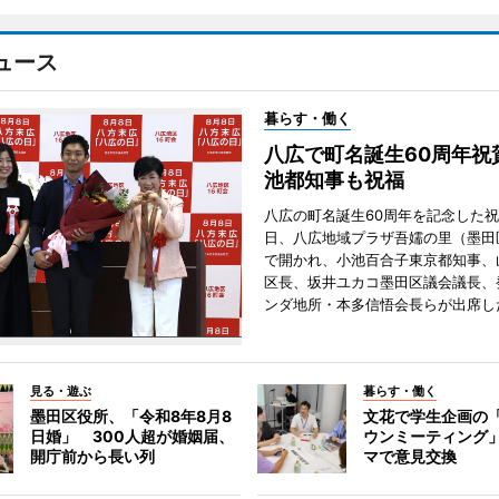
ュース
暮らす・働く
八広で町名誕生60周年祝
池都知事も祝福
八広の町名誕生60周年を記念した祝
日、八広地域プラザ吾嬬の里（墨田
で開かれ、小池百合子東京都知事、
区長、坂井ユカコ墨田区議会議長、
ンダ地所・本多信悟会長らが出席し
見る・遊ぶ
暮らす・働く
墨田区役所、「令和8年8月8
文花で学生企画の
日婚」 300人超が婚姻届、
ウンミーティング
開庁前から長い列
マで意見交換