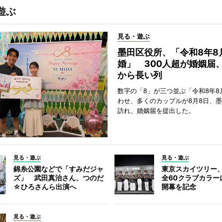
遊ぶ
見る・遊ぶ
墨田区役所、「令和8年8
婚」 300人超が婚姻届
から長い列
数字の「8」が三つ並ぶ「令和8年8
わせ、多くのカップルが8月8日、
訪れ、婚姻届を提出した。
見る・遊ぶ
見る・遊ぶ
錦糸公園などで「すみだジャ
東京スカイツリー
ズ」 武田真治さん、つのだ
全60クラブカラー
☆ひろさんら出演へ
開幕を記念
見る・遊ぶ