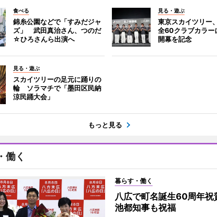
食べる
見る・遊ぶ
錦糸公園などで「すみだジャ
東京スカイツリー
ズ」 武田真治さん、つのだ
全60クラブカラー
☆ひろさんら出演へ
開幕を記念
見る・遊ぶ
スカイツリーの足元に踊りの
輪 ソラマチで「墨田区民納
涼民踊大会」
もっと見る
・働く
暮らす・働く
八広で町名誕生60周年祝
池都知事も祝福