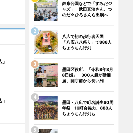
錦糸公園などで「すみだジ
ャズ」 武田真治さん、つ
のだ☆ひろさんら出演へ
八広で初の歩行者天国
「八広八八祭り」で888人
ちょうちん行列
私」
墨田区役所、「令和8年8月
8日婚」 300人超が婚姻
届、開庁前から長い列
私」
墨田・八広で町名誕生60周
年祭 16町会協力、888人
ちょうちん行列も