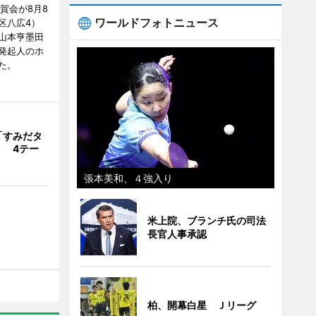
賀会が8月8
ワールドフォトニュース
区八広4）
山本亨墨田
発起人のホ
た。
「すみだタ
」 4テー
張本美和、４強入り
米上院、ブランチ氏の司法
長官人事承認
柏、開幕白星 Ｊリーグ