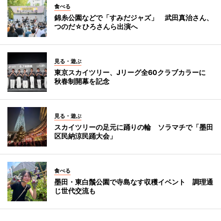
食べる
錦糸公園などで「すみだジャズ」 武田真治さん、
つのだ☆ひろさんら出演へ
見る・遊ぶ
東京スカイツリー、Jリーグ全60クラブカラーに
秋春制開幕を記念
見る・遊ぶ
スカイツリーの足元に踊りの輪 ソラマチで「墨田
区民納涼民踊大会」
食べる
墨田・東白鬚公園で寺島なす収穫イベント 調理通
じ世代交流も