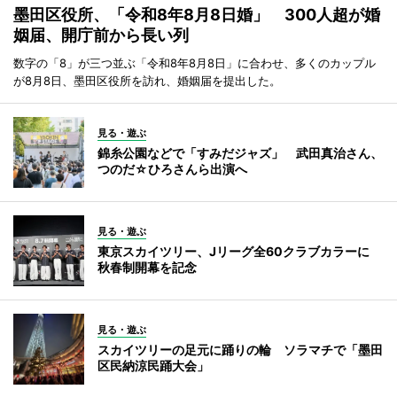
墨田区役所、「令和8年8月8日婚」 300人超が婚
姻届、開庁前から長い列
数字の「8」が三つ並ぶ「令和8年8月8日」に合わせ、多くのカップル
が8月8日、墨田区役所を訪れ、婚姻届を提出した。
見る・遊ぶ
錦糸公園などで「すみだジャズ」 武田真治さん、
つのだ☆ひろさんら出演へ
見る・遊ぶ
東京スカイツリー、Jリーグ全60クラブカラーに
秋春制開幕を記念
見る・遊ぶ
スカイツリーの足元に踊りの輪 ソラマチで「墨田
区民納涼民踊大会」