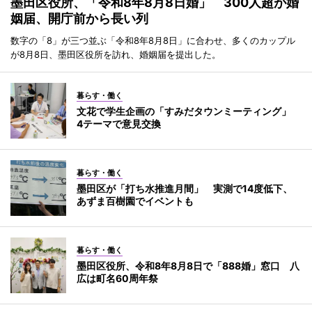
墨田区役所、「令和8年8月8日婚」 300人超が婚
姻届、開庁前から長い列
数字の「8」が三つ並ぶ「令和8年8月8日」に合わせ、多くのカップル
が8月8日、墨田区役所を訪れ、婚姻届を提出した。
暮らす・働く
文花で学生企画の「すみだタウンミーティング」
4テーマで意見交換
暮らす・働く
墨田区が「打ち水推進月間」 実測で14度低下、
あずま百樹園でイベントも
暮らす・働く
墨田区役所、令和8年8月8日で「888婚」窓口 八
広は町名60周年祭