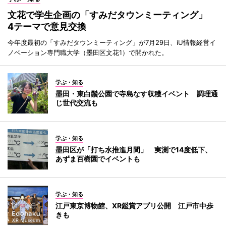
文花で学生企画の「すみだタウンミーティング」
4テーマで意見交換
今年度最初の「すみだタウンミーティング」が7月29日、iU情報経営イ
ノベーション専門職大学（墨田区文花1）で開かれた。
学ぶ・知る
墨田・東白鬚公園で寺島なす収穫イベント 調理通
じ世代交流も
学ぶ・知る
墨田区が「打ち水推進月間」 実測で14度低下、
あずま百樹園でイベントも
学ぶ・知る
江戸東京博物館、XR鑑賞アプリ公開 江戸市中歩
きも