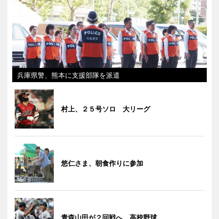
兵庫県警、熊本に支援部隊を派遣
村上、２５号ソロ 大リーグ
悠仁さま、朝食作りに参加
青森山田が２回戦へ 高校野球