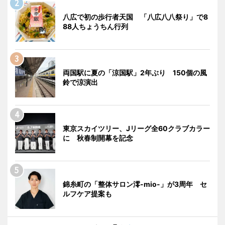
八広で初の歩行者天国 「八広八八祭り」で8
88人ちょうちん行列
両国駅に夏の「涼国駅」2年ぶり 150個の風
鈴で涼演出
東京スカイツリー、Jリーグ全60クラブカラー
に 秋春制開幕を記念
錦糸町の「整体サロン澪-mio-」が3周年 セ
ルフケア提案も