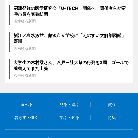
沼津発祥の医学研究会「U-TECH」開催へ 関係者らが沼
津市長を表敬訪問
沼津経済新聞
新江ノ島水族館、藤沢市立学校に「えのすい大解剖図鑑」
寄贈
湘南経済新聞
大学生の木村栞さん、八戸三社大祭の行列を2周 ゴールで
着替えてまた出発
八戸経済新聞
食べる
見る・遊ぶ
買う
暮らす・働く
学ぶ・知る
特集