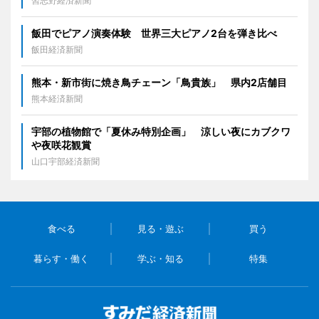
習志野経済新聞
飯田でピアノ演奏体験 世界三大ピアノ2台を弾き比べ
飯田経済新聞
熊本・新市街に焼き鳥チェーン「鳥貴族」 県内2店舗目
熊本経済新聞
宇部の植物館で「夏休み特別企画」 涼しい夜にカブクワ
や夜咲花観賞
山口宇部経済新聞
食べる
見る・遊ぶ
買う
暮らす・働く
学ぶ・知る
特集