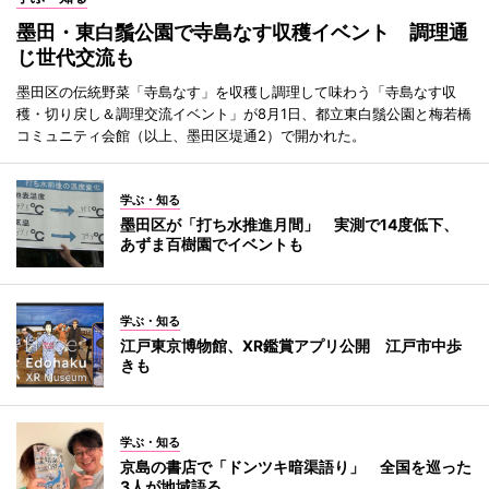
墨田・東白鬚公園で寺島なす収穫イベント 調理通
じ世代交流も
墨田区の伝統野菜「寺島なす」を収穫し調理して味わう「寺島なす収
穫・切り戻し＆調理交流イベント」が8月1日、都立東白鬚公園と梅若橋
コミュニティ会館（以上、墨田区堤通2）で開かれた。
学ぶ・知る
墨田区が「打ち水推進月間」 実測で14度低下、
あずま百樹園でイベントも
学ぶ・知る
江戸東京博物館、XR鑑賞アプリ公開 江戸市中歩
きも
学ぶ・知る
京島の書店で「ドンツキ暗渠語り」 全国を巡った
3人が地域語る