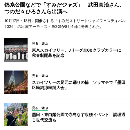
錦糸公園などで「すみだジャズ」 武田真治さん、
つのだ☆ひろさんら出演へ
10月17日・18日に開催される「すみだストリートジャズフェスティバル
2026」の出演アーティスト第2弾が8月4日に発表された。
見る・遊ぶ
東京スカイツリー、Jリーグ全60クラブカラーに
秋春制開幕を記念
見る・遊ぶ
スカイツリーの足元に踊りの輪 ソラマチで「墨田
区民納涼民踊大会」
見る・遊ぶ
墨田・東白鬚公園で寺島なす収穫イベント 調理通
じ世代交流も