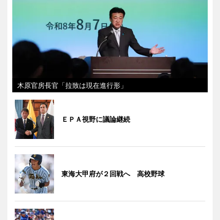
木原官房長官「拉致は現在進行形」
ＥＰＡ視野に議論継続
東海大甲府が２回戦へ 高校野球