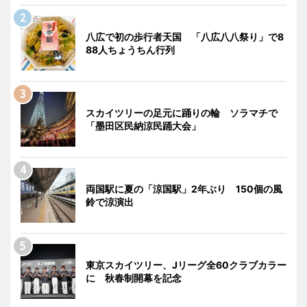
八広で初の歩行者天国 「八広八八祭り」で8
88人ちょうちん行列
スカイツリーの足元に踊りの輪 ソラマチで
「墨田区民納涼民踊大会」
両国駅に夏の「涼国駅」2年ぶり 150個の風
鈴で涼演出
東京スカイツリー、Jリーグ全60クラブカラー
に 秋春制開幕を記念