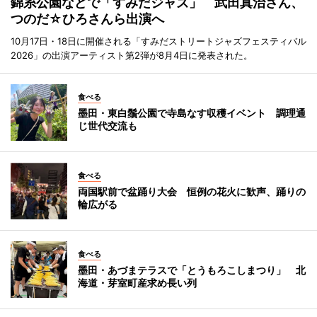
錦糸公園などで「すみだジャズ」 武田真治さん、
つのだ☆ひろさんら出演へ
10月17日・18日に開催される「すみだストリートジャズフェスティバル
2026」の出演アーティスト第2弾が8月4日に発表された。
食べる
墨田・東白鬚公園で寺島なす収穫イベント 調理通
じ世代交流も
食べる
両国駅前で盆踊り大会 恒例の花火に歓声、踊りの
輪広がる
食べる
墨田・あづまテラスで「とうもろこしまつり」 北
海道・芽室町産求め長い列