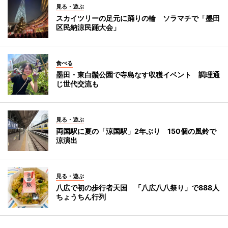
見る・遊ぶ
スカイツリーの足元に踊りの輪 ソラマチで「墨田
区民納涼民踊大会」
食べる
墨田・東白鬚公園で寺島なす収穫イベント 調理通
じ世代交流も
見る・遊ぶ
両国駅に夏の「涼国駅」2年ぶり 150個の風鈴で
涼演出
見る・遊ぶ
八広で初の歩行者天国 「八広八八祭り」で888人
ちょうちん行列