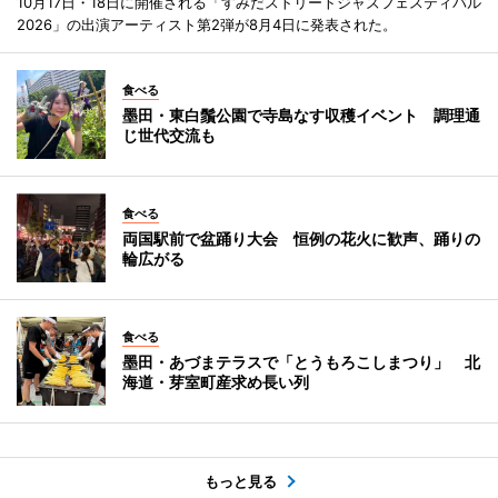
10月17日・18日に開催される「すみだストリートジャズフェスティバル
2026」の出演アーティスト第2弾が8月4日に発表された。
食べる
墨田・東白鬚公園で寺島なす収穫イベント 調理通
じ世代交流も
食べる
両国駅前で盆踊り大会 恒例の花火に歓声、踊りの
輪広がる
食べる
墨田・あづまテラスで「とうもろこしまつり」 北
海道・芽室町産求め長い列
もっと見る