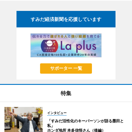
すみだ経済新聞を応援しています
サポーター 一覧
特集
インタビュー
「すみだ活性化のキーパーソンが語る墨田と
私」
ホンダ地所 本多信悟さん（後編）