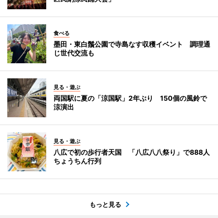
食べる
墨田・東白鬚公園で寺島なす収穫イベント 調理通
じ世代交流も
見る・遊ぶ
両国駅に夏の「涼国駅」2年ぶり 150個の風鈴で
涼演出
見る・遊ぶ
八広で初の歩行者天国 「八広八八祭り」で888人
ちょうちん行列
もっと見る