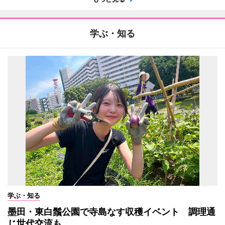
学ぶ・知る
学ぶ・知る
墨田・東白鬚公園で寺島なす収穫イベント 調理通
じ世代交流も