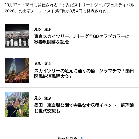
10月17日・18日に開催される「すみだストリートジャズフェスティバル
2026」の出演アーティスト第2弾が8月4日に発表された。
見る・遊ぶ
東京スカイツリー、Jリーグ全60クラブカラーに
秋春制開幕を記念
見る・遊ぶ
スカイツリーの足元に踊りの輪 ソラマチで「墨田
区民納涼民踊大会」
見る・遊ぶ
墨田・東白鬚公園で寺島なす収穫イベント 調理通
じ世代交流も
もっと見る