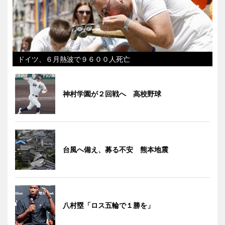
ドイツ、６月熱波で９６００人死亡
神村学園が２回戦へ 高校野球
台風へ備え、募る不安 熊本地震
八村塁「ロス五輪で１勝を」