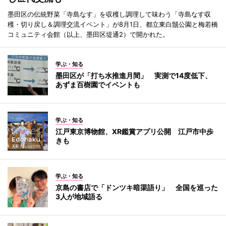
墨田区の伝統野菜「寺島なす」を収穫し調理して味わう「寺島なす収
穫・切り戻し＆調理交流イベント」が8月1日、都立東白鬚公園と梅若橋
コミュニティ会館（以上、墨田区堤通2）で開かれた。
学ぶ・知る
墨田区が「打ち水推進月間」 実測で14度低下、
あずま百樹園でイベントも
学ぶ・知る
江戸東京博物館、XR鑑賞アプリ公開 江戸市中歩
きも
学ぶ・知る
京島の書店で「ドンツキ暗渠語り」 全国を巡った
3人が地域語る