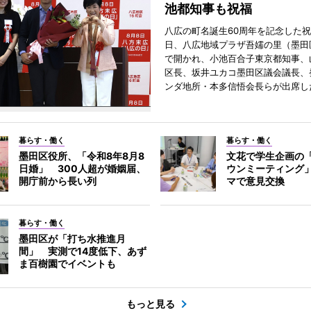
池都知事も祝福
八広の町名誕生60周年を記念した祝
日、八広地域プラザ吾嬬の里（墨田
で開かれ、小池百合子東京都知事、
区長、坂井ユカコ墨田区議会議長、
ンダ地所・本多信悟会長らが出席し
暮らす・働く
暮らす・働く
墨田区役所、「令和8年8月8
文花で学生企画の
日婚」 300人超が婚姻届、
ウンミーティング
開庁前から長い列
マで意見交換
暮らす・働く
墨田区が「打ち水推進月
間」 実測で14度低下、あず
ま百樹園でイベントも
もっと見る