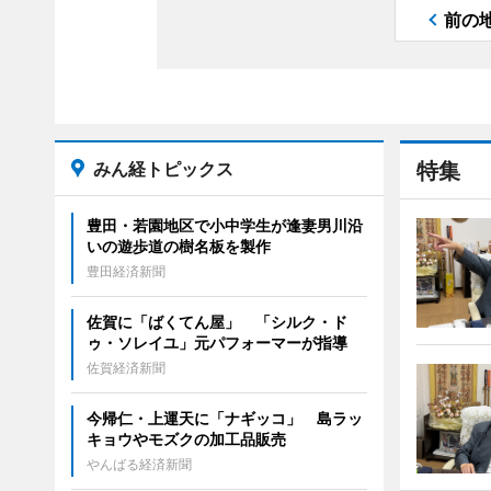
前の
みん経トピックス
特集
豊田・若園地区で小中学生が逢妻男川沿
いの遊歩道の樹名板を製作
豊田経済新聞
佐賀に「ばくてん屋」 「シルク・ド
ゥ・ソレイユ」元パフォーマーが指導
佐賀経済新聞
今帰仁・上運天に「ナギッコ」 島ラッ
キョウやモズクの加工品販売
やんばる経済新聞