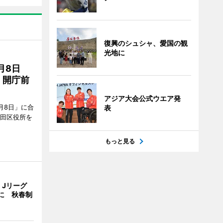
復興のシュシャ、愛国の観
光地に
月8日
、開庁前
アジア大会公式ウエア発
月8日」に合
表
墨田区役所を
もっと見る
、Jリーグ
に 秋春制