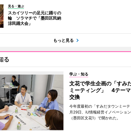
見る・遊ぶ
スカイツリーの足元に踊りの
輪 ソラマチで「墨田区民納
涼民踊大会」
もっと見る
知る
学ぶ・知る
文花で学生企画の「すみ
ミーティング」 4テーマ
交換
今年度最初の「すみだタウンミーテ
月29日、iU情報経営イノベーショ
（墨田区文花1）で開かれた。