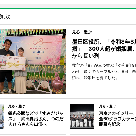
遊ぶ
見る・遊ぶ
墨田区役所、「令和8年8
婚」 300人超が婚姻届
から長い列
数字の「8」が三つ並ぶ「令和8年8
わせ、多くのカップルが8月8日、
訪れ、婚姻届を提出した。
見る・遊ぶ
見る・遊ぶ
錦糸公園などで「すみだジャ
東京スカイツリー
ズ」 武田真治さん、つのだ
全60クラブカラー
☆ひろさんら出演へ
開幕を記念