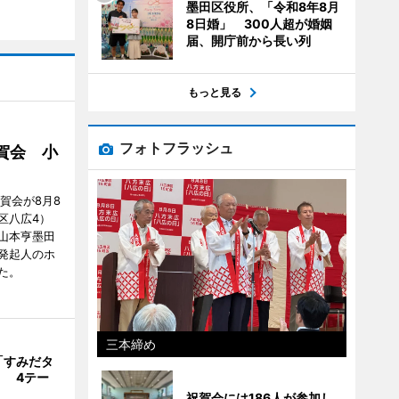
墨田区役所、「令和8年8月
8日婚」 300人超が婚姻
届、開庁前から長い列
もっと見る
フォトフラッシュ
賀会 小
賀会が8月8
区八広4）
山本亨墨田
発起人のホ
た。
三本締め
「すみだタ
」 4テー
祝賀会には186人が参加し