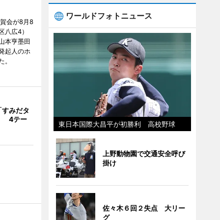
ワールドフォトニュース
賀会が8月8
区八広4）
山本亨墨田
発起人のホ
た。
「すみだタ
」 4テー
東日本国際大昌平が初勝利 高校野球
上野動物園で交通安全呼び
掛け
佐々木６回２失点 大リー
グ