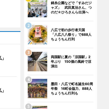
錦糸公園などで「すみだジ
ャズ」 武田真治さん、つ
のだ☆ひろさんら出演へ
八広で初の歩行者天国
「八広八八祭り」で888人
ちょうちん行列
両国駅に夏の「涼国駅」2
私」
年ぶり 150個の風鈴で涼
演出
墨田・八広で町名誕生60周
年祭 16町会協力、888人
私」
ちょうちん行列も