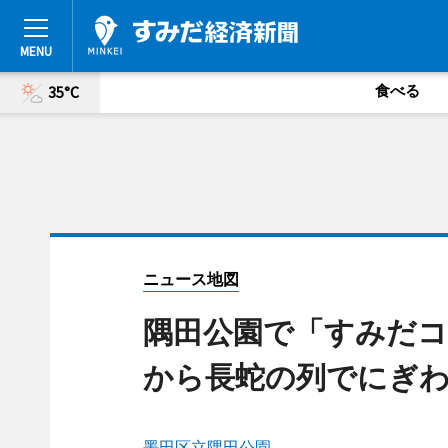
食べる
35°C
ニュース地図
隅田公園で「すみだコ
から長蛇の列でにぎ
墨田区立隅田公園