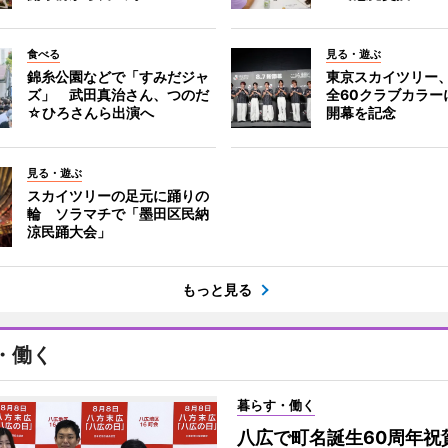
食べる
見る・遊ぶ
錦糸公園などで「すみだジャ
東京スカイツリー
ズ」 武田真治さん、つのだ
全60クラブカラー
☆ひろさんら出演へ
開幕を記念
見る・遊ぶ
スカイツリーの足元に踊りの
輪 ソラマチで「墨田区民納
涼民踊大会」
もっと見る
・働く
暮らす・働く
八広で町名誕生60周年祝