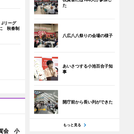
た
、Jリーグ
に 秋春制
八広八八祭りの会場の様子
あいさつする小池百合子知
事
開庁前から長い列ができた
もっと見る
賀会 小