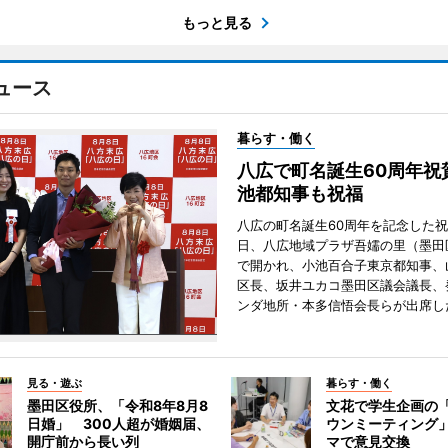
もっと見る
ュース
暮らす・働く
八広で町名誕生60周年祝
池都知事も祝福
八広の町名誕生60周年を記念した祝
日、八広地域プラザ吾嬬の里（墨田
で開かれ、小池百合子東京都知事、
区長、坂井ユカコ墨田区議会議長、
ンダ地所・本多信悟会長らが出席し
見る・遊ぶ
暮らす・働く
墨田区役所、「令和8年8月8
文花で学生企画の
日婚」 300人超が婚姻届、
ウンミーティング
開庁前から長い列
マで意見交換