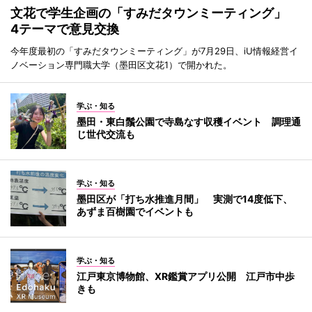
文花で学生企画の「すみだタウンミーティング」
4テーマで意見交換
今年度最初の「すみだタウンミーティング」が7月29日、iU情報経営イ
ノベーション専門職大学（墨田区文花1）で開かれた。
学ぶ・知る
墨田・東白鬚公園で寺島なす収穫イベント 調理通
じ世代交流も
学ぶ・知る
墨田区が「打ち水推進月間」 実測で14度低下、
あずま百樹園でイベントも
学ぶ・知る
江戸東京博物館、XR鑑賞アプリ公開 江戸市中歩
きも