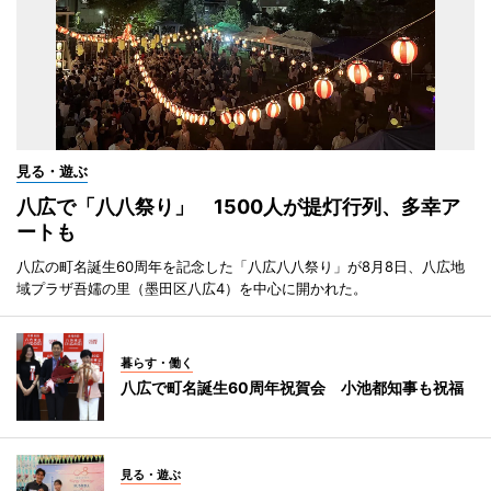
見る・遊ぶ
八広で「八八祭り」 1500人が提灯行列、多幸ア
ートも
八広の町名誕生60周年を記念した「八広八八祭り」が8月8日、八広地
域プラザ吾嬬の里（墨田区八広4）を中心に開かれた。
暮らす・働く
八広で町名誕生60周年祝賀会 小池都知事も祝福
見る・遊ぶ