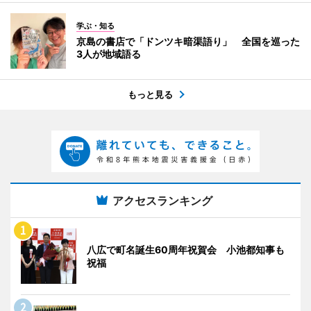
学ぶ・知る
京島の書店で「ドンツキ暗渠語り」 全国を巡った
3人が地域語る
もっと見る
アクセスランキング
八広で町名誕生60周年祝賀会 小池都知事も
祝福