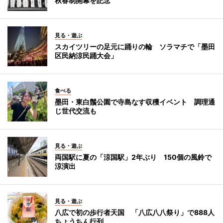
秋春制開幕を記念
見る・遊ぶ
スカイツリーの足元に踊りの輪 ソラマチで「墨田
区民納涼民踊大会」
食べる
墨田・東白鬚公園で寺島なす収穫イベント 調理通
じ世代交流も
見る・遊ぶ
両国駅に夏の「涼国駅」2年ぶり 150個の風鈴で
涼演出
見る・遊ぶ
八広で初の歩行者天国 「八広八八祭り」で888人
ちょうちん行列