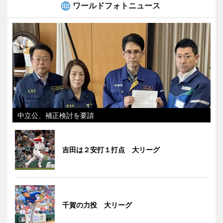
ワールドフォトニュース
中立公、補正検討を要請
吉田は２安打１打点 大リーグ
千賀の力投 大リーグ