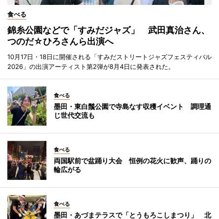
食べる
錦糸公園などで「すみだジャズ」 武田真治さん、
つのだ☆ひろさんら出演へ
10月17日・18日に開催される「すみだストリートジャズフェスティバル
2026」の出演アーティスト第2弾が8月4日に発表された。
食べる
墨田・東白鬚公園で寺島なす収穫イベント 調理通
じ世代交流も
食べる
両国駅前で盆踊り大会 恒例の花火に歓声、踊りの
輪広がる
食べる
墨田・あづまテラスで「とうもろこしまつり」 北