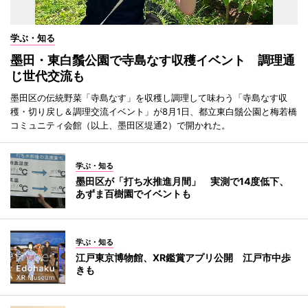
学ぶ・知る
墨田・東白鬚公園で寺島なす収穫イベント 調理通
じ世代交流も
墨田区の伝統野菜「寺島なす」を収穫し調理して味わう「寺島なす収
穫・切り戻し＆調理交流イベント」が8月1日、都立東白鬚公園と梅若橋
コミュニティ会館（以上、墨田区堤通2）で開かれた。
学ぶ・知る
墨田区が「打ち水推進月間」 実測で14度低下、
あずま百樹園でイベントも
学ぶ・知る
江戸東京博物館、XR鑑賞アプリ公開 江戸市中歩
きも