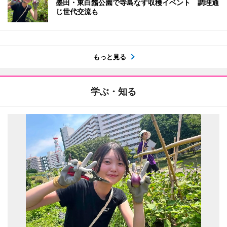
墨田・東白鬚公園で寺島なす収穫イベント 調理通
じ世代交流も
もっと見る
学ぶ・知る