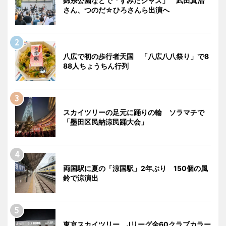
錦糸公園などで「すみだジャズ」 武田真治
さん、つのだ☆ひろさんら出演へ
八広で初の歩行者天国 「八広八八祭り」で8
88人ちょうちん行列
スカイツリーの足元に踊りの輪 ソラマチで
「墨田区民納涼民踊大会」
両国駅に夏の「涼国駅」2年ぶり 150個の風
鈴で涼演出
東京スカイツリー、Jリーグ全60クラブカラー