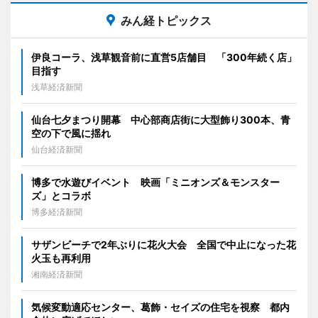
みん経トピックス
伊良コーラ、浅草観音前に直営5店舗目 「300年続く店」
目指す
浅草経済新聞
仙台七夕まつり開幕 中心部商店街に大型飾り300本、青
空の下で風に揺れ
仙台経済新聞
博多で水遊びイベント 映画「ミニオンズ＆モンスター
ズ」とコラボ
博多経済新聞
サザンビーチで2年ぶりに花火大会 全国で中止になった花
火玉も再利用
湘南経済新聞
気候変動適応センター、葛飾・セイズの住宅を視察 都内