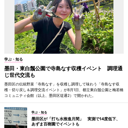
学ぶ・知る
墨田・東白鬚公園で寺島なす収穫イベント 調理通
じ世代交流も
墨田区の伝統野菜「寺島なす」を収穫し調理して味わう「寺島なす収
穫・切り戻し＆調理交流イベント」が8月1日、都立東白鬚公園と梅若橋
コミュニティ会館（以上、墨田区堤通2）で開かれた。
学ぶ・知る
墨田区が「打ち水推進月間」 実測で14度低下、
あずま百樹園でイベントも