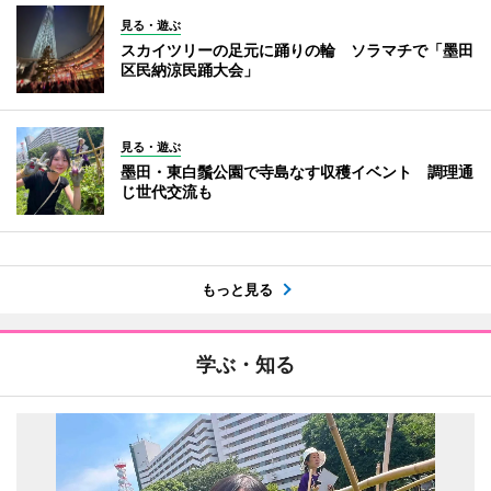
見る・遊ぶ
スカイツリーの足元に踊りの輪 ソラマチで「墨田
区民納涼民踊大会」
見る・遊ぶ
墨田・東白鬚公園で寺島なす収穫イベント 調理通
じ世代交流も
もっと見る
学ぶ・知る