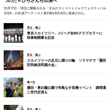
つのだ☆ひろさんら出演へ
10月17日・18日に開催される「すみだストリートジャズフェスティバル
2026」の出演アーティスト第2弾が8月4日に発表された。
見る・遊ぶ
東京スカイツリー、Jリーグ全60クラブカラーに
秋春制開幕を記念
見る・遊ぶ
スカイツリーの足元に踊りの輪 ソラマチで「墨田
区民納涼民踊大会」
食べる
墨田・東白鬚公園で寺島なす収穫イベント 調理通
じ世代交流も
見る・遊ぶ