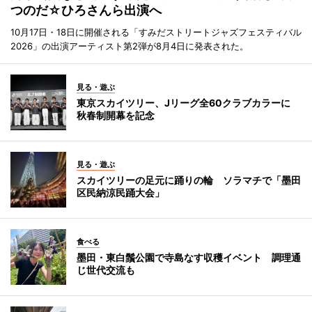
つのだ☆ひろさんら出演へ
10月17日・18日に開催される「すみだストリートジャズフェスティバル
2026」の出演アーティスト第2弾が8月4日に発表された。
見る・遊ぶ
東京スカイツリー、Jリーグ全60クラブカラーに
秋春制開幕を記念
見る・遊ぶ
スカイツリーの足元に踊りの輪 ソラマチで「墨田
区民納涼民踊大会」
食べる
墨田・東白鬚公園で寺島なす収穫イベント 調理通
じ世代交流も