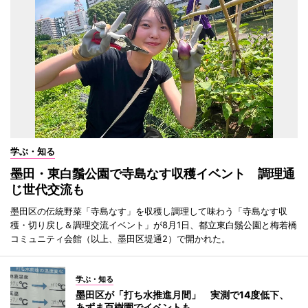
学ぶ・知る
墨田・東白鬚公園で寺島なす収穫イベント 調理通
じ世代交流も
墨田区の伝統野菜「寺島なす」を収穫し調理して味わう「寺島なす収
穫・切り戻し＆調理交流イベント」が8月1日、都立東白鬚公園と梅若橋
コミュニティ会館（以上、墨田区堤通2）で開かれた。
学ぶ・知る
墨田区が「打ち水推進月間」 実測で14度低下、
あずま百樹園でイベントも