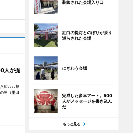
装飾された会場入り口
紅白の提灯とのぼりが張り
巡らされた会場
にぎわう会場
00人が提
「八広八八祭
嬬の里（墨田
完成した多幸アート。500
人がメッセージを書き込ん
だ
もっと見る