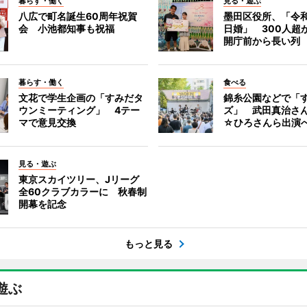
暮らす・働く
見る・遊ぶ
八広で町名誕生60周年祝賀
墨田区役所、「令和
会 小池都知事も祝福
日婚」 300人超
開庁前から長い列
暮らす・働く
食べる
文花で学生企画の「すみだタ
錦糸公園などで「
ウンミーティング」 4テー
ズ」 武田真治さ
マで意見交換
☆ひろさんら出演
見る・遊ぶ
東京スカイツリー、Jリーグ
全60クラブカラーに 秋春制
開幕を記念
もっと見る
遊ぶ