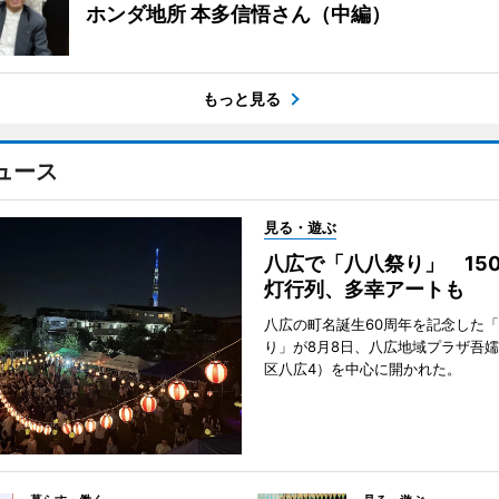
ホンダ地所 本多信悟さん（中編）
もっと見る
ュース
見る・遊ぶ
八広で「八八祭り」 15
灯行列、多幸アートも
八広の町名誕生60周年を記念した
り」が8月8日、八広地域プラザ吾
区八広4）を中心に開かれた。