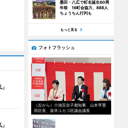
墨田・八広で町名誕生60周
年祭 16町会協力、888人
ちょうちん行列も
もっと見る
フォトフラッシュ
私」
（左から）小池百合子都知事、山本亨墨
田区長、坂井ユカコ区議会議長
私」