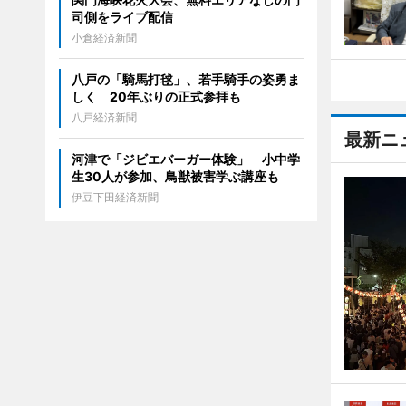
司側をライブ配信
小倉経済新聞
八戸の「騎馬打毬」、若手騎手の姿勇ま
しく 20年ぶりの正式参拝も
八戸経済新聞
最新ニ
河津で「ジビエバーガー体験」 小中学
生30人が参加、鳥獣被害学ぶ講座も
伊豆下田経済新聞