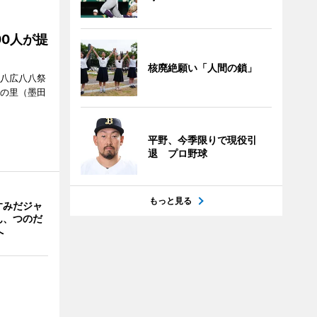
00人が提
核廃絶願い「人間の鎖」
「八広八八祭
嬬の里（墨田
平野、今季限りで現役引
退 プロ野球
もっと見る
すみだジャ
ん、つのだ
へ